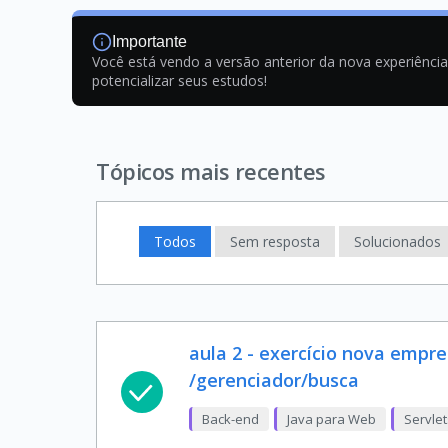
Importante
Você está vendo a versão anterior da nova experiênci
potencializar seus estudos!
Tópicos mais recentes
Todos
Sem resposta
Solucionados
aula 2 - exercício nova empre
/gerenciador/busca
Back-end
Java para Web
Servle