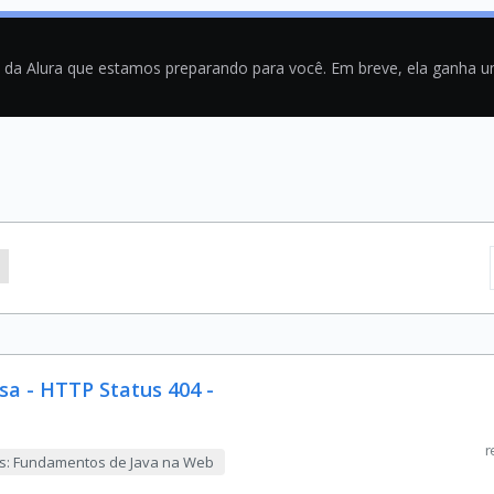
a da Alura que estamos preparando para você. Em breve, ela ganha 
sa - HTTP Status 404 -
r
ts: Fundamentos de Java na Web