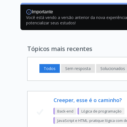
Importante
Você está vendo a versão anterior da nova experiênci
potencializar seus estudos!
Tópicos mais recentes
Todos
Sem resposta
Solucionados
Creeper, esse é o caminho?
Back-end
Lógica de programação
JavaScript e HTML: pratique lógica com