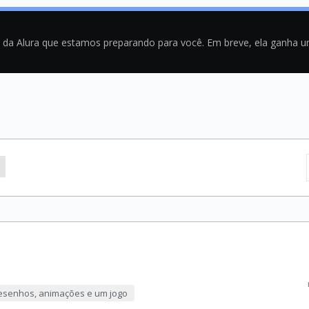
a da Alura que estamos preparando para você. Em breve, ela ganha 
 desenhos, animações e um jogo