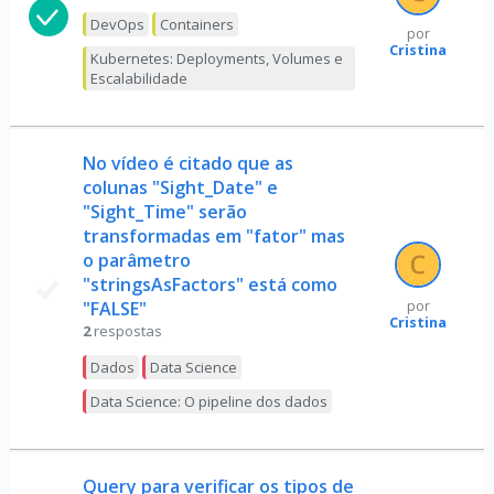
DevOps
Containers
por
Cristina
Kubernetes: Deployments, Volumes e
Escalabilidade
No vídeo é citado que as
colunas "Sight_Date" e
"Sight_Time" serão
transformadas em "fator" mas
o parâmetro
"stringsAsFactors" está como
"FALSE"
por
Cristina
2
respostas
Dados
Data Science
Data Science: O pipeline dos dados
Query para verificar os tipos de