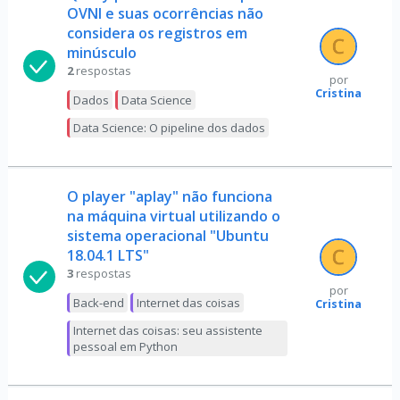
OVNI e suas ocorrências não
considera os registros em
minúsculo
2
respostas
por
Cristina
Dados
Data Science
Data Science: O pipeline dos dados
O player "aplay" não funciona
na máquina virtual utilizando o
sistema operacional "Ubuntu
18.04.1 LTS"
3
respostas
por
Back-end
Internet das coisas
Cristina
Internet das coisas: seu assistente
pessoal em Python