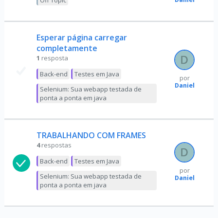
Off Topic
Esperar página carregar
completamente
1
resposta
Back-end
Testes em Java
por
Daniel
Selenium: Sua webapp testada de
ponta a ponta em java
TRABALHANDO COM FRAMES
4
respostas
Back-end
Testes em Java
por
Selenium: Sua webapp testada de
Daniel
ponta a ponta em java