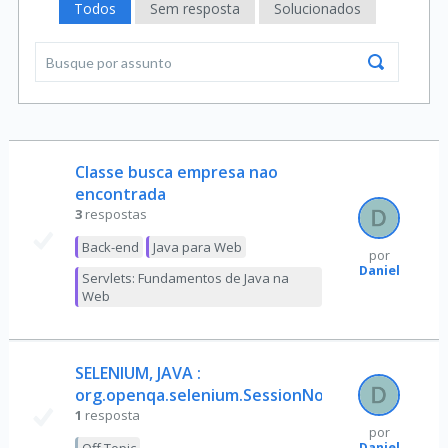
Todos
Sem resposta
Solucionados
Classe busca empresa nao
encontrada
3
respostas
Back-end
Java para Web
por
Daniel
Servlets: Fundamentos de Java na
Web
SELENIUM, JAVA :
org.openqa.selenium.SessionNotCreatedExcept
1
resposta
por
Daniel