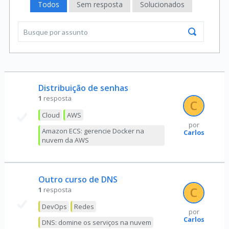
Todos
Sem resposta
Solucionados
Distribuição de senhas
1
resposta
Cloud
AWS
por
Amazon ECS: gerencie Docker na
Carlos
nuvem da AWS
Outro curso de DNS
1
resposta
DevOps
Redes
por
Carlos
DNS: domine os serviços na nuvem