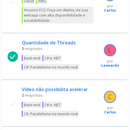
Cloud
AWS
por
Amazon EC2: Faça um deploy da sua
Carlos
webapp com alta disponibilidade e
escalabilidade.
Quantidade de Threads
3
respostas
Back-end
C# e .NET
por
Leonardo
C#: Paralelismo no mundo real
Video não possibilita acelerar
2
respostas
Back-end
C# e .NET
por
Carlos
C#: Paralelismo no mundo real