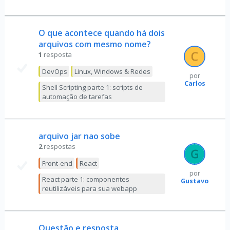
O que acontece quando há dois
arquivos com mesmo nome?
1
resposta
DevOps
Linux, Windows & Redes
por
Carlos
Shell Scripting parte 1: scripts de
automação de tarefas
arquivo jar nao sobe
2
respostas
Front-end
React
por
React parte 1: componentes
Gustavo
reutilizáveis para sua webapp
Questão e resposta