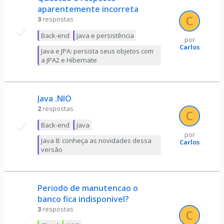
aparentemente incorreta
3
respostas
Back-end
Java e persistência
por
Carlos
Java e JPA: persista seus objetos com
a JPA2 e Hibernate
Java .NIO
2
respostas
Back-end
Java
por
Java 8: conheça as novidades dessa
Carlos
versão
Periodo de manutencao o
banco fica indisponivel?
3
respostas