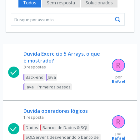
Todos
Sem resposta
Solucionados
Duvida Exercicio 5 Arrays, o que
é mostrado?
3
respostas
Back-end
Java
por
Rafael
Java I: Primeiros passos
Duvida operadores lógicos
1
resposta
Dados
Bancos de Dados & SQL
por
SQLServer I: desvendando o banco de
Rafael