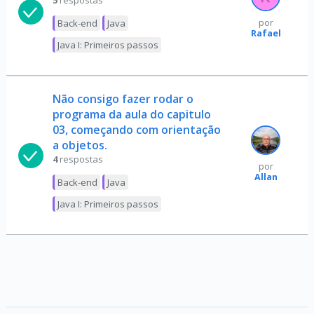
5
respostas
Back-end
Java
por
Rafael
Java I: Primeiros passos
Não consigo fazer rodar o
programa da aula do capitulo
03, começando com orientação
a objetos.
4
respostas
por
Allan
Back-end
Java
Java I: Primeiros passos