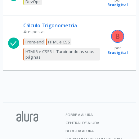
por
DevOps
Bradigital
Cálculo Trigonometria
4
respostas
Front-end
HTML e CSS
por
HTML5 e CSS3 II: Turbinando as suas
Bradigital
páginas
SOBRE A ALURA
CENTRAL DE AJUDA
BLOG DA ALURA
SUGIRA UM CURSO OU CARREIRA