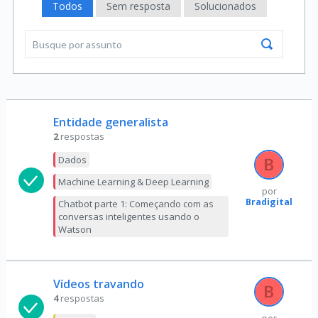
Todos
Sem resposta
Solucionados
Entidade generalista
2
respostas
Dados
Machine Learning & Deep Learning
por
Bradigital
Chatbot parte 1: Começando com as
conversas inteligentes usando o
Watson
Vídeos travando
4
respostas