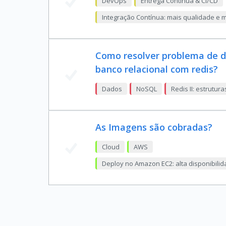
DevOps
Entrega Contínua & CI/CD
Integração Contínua: mais qualidade e 
Como resolver problema de d
banco relacional com redis?
Dados
NoSQL
Redis II: estrutu
As Imagens são cobradas?
Cloud
AWS
Deploy no Amazon EC2: alta disponibilid