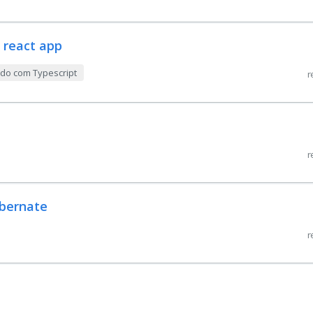
 react app
ndo com Typescript
r
r
ibernate
r