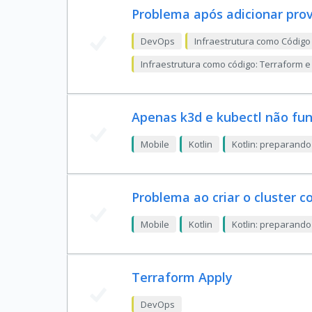
Problema após adicionar pro
DevOps
Infraestrutura como Código
Infraestrutura como código: Terraform 
Apenas k3d e kubectl não fu
Mobile
Kotlin
Kotlin: preparando
Problema ao criar o cluster c
Mobile
Kotlin
Kotlin: preparando
Terraform Apply
DevOps