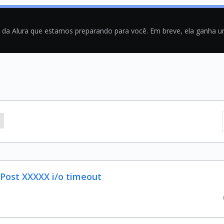
a da Alura que estamos preparando para você. Em breve, ela ganha 
 Post XXXXX i/o timeout