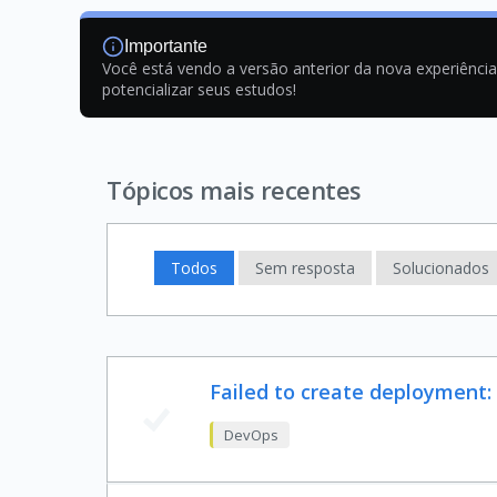
Importante
Você está vendo a versão anterior da nova experiênci
potencializar seus estudos!
Tópicos mais recentes
Todos
Sem resposta
Solucionados
Failed to create deployment:
DevOps