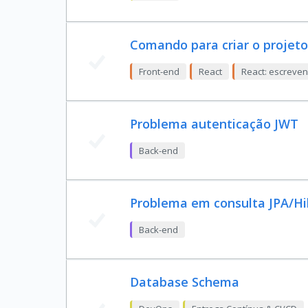
Comando para criar o projeto
Front-end
React
React: escreve
Problema autenticação JWT
Back-end
Problema em consulta JPA/H
Back-end
Database Schema