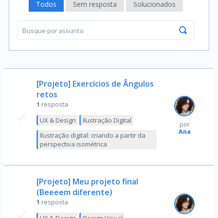
Todos
Sem resposta
Solucionados
[Projeto] Exercícios de Ângulos
retos
1
resposta
UX & Design
Ilustração Digital
por
Ana
Ilustração digital: criando a partir da
perspectiva isométrica
[Projeto] Meu projeto final
(Beeeem diferente)
1
resposta