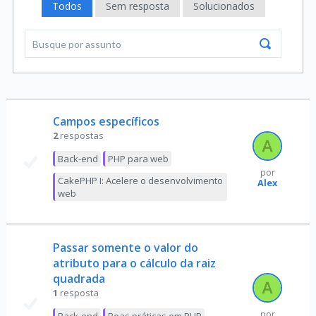
Todos
Sem resposta
Solucionados
Campos específicos
2
respostas
Back-end
PHP para web
por
CakePHP I: Acelere o desenvolvimento
Alex
web
Passar somente o valor do
atributo para o cálculo da raiz
quadrada
1
resposta
por