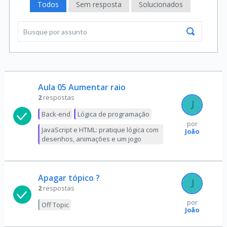
Todos
Sem resposta
Solucionados
Aula 05 Aumentar raio
2
respostas
Back-end
Lógica de programação
por
JavaScript e HTML: pratique lógica com
João
desenhos, animações e um jogo
Apagar tópico ?
2
respostas
por
Off Topic
João