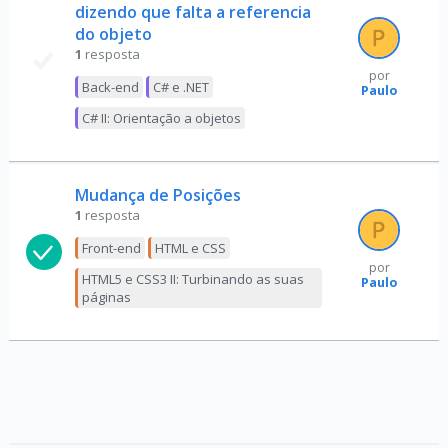
dizendo que falta a referencia
do objeto
1
resposta
por
Back-end
C# e .NET
Paulo
C# II: Orientação a objetos
Mudança de Posições
1
resposta
Front-end
HTML e CSS
por
HTML5 e CSS3 II: Turbinando as suas
Paulo
páginas