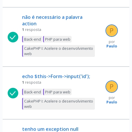
não é necessário a palavra
action
1
resposta
Back-end
PHP para web
por
Paulo
CakePHP I: Acelere o desenvolvimento
web
echo $this->Form->input('id');
1
resposta
Back-end
PHP para web
por
CakePHP I: Acelere o desenvolvimento
Paulo
web
tenho um exception null