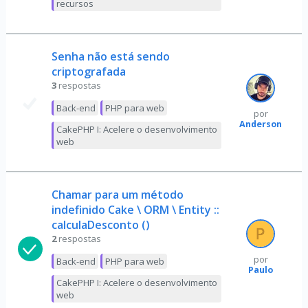
recursos
Senha não está sendo
criptografada
3
respostas
Back-end
PHP para web
por
Anderson
CakePHP I: Acelere o desenvolvimento
web
Chamar para um método
indefinido Cake \ ORM \ Entity ::
calculaDesconto ()
2
respostas
por
Back-end
PHP para web
Paulo
CakePHP I: Acelere o desenvolvimento
web