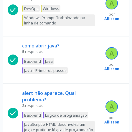
DevOps
Windows
por
Windows Prompt: Trabalhando na
Allisson
linha de comando
como abrir java?
5
respostas
Back-end
Java
por
Allisson
Java I: Primeiros passos
alert não aparece. Qual
problema?
2
respostas
Back-end
Lógica de programação
por
Allisson
JavaScript e HTML: desenvolva um
jogo e pratique lógica de programação