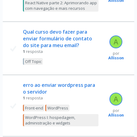
Allisson
React Native parte 2: Aprimorando app
com navegação e mais recursos
Qual curso devo fazer para
enviar formulário de contato
do site para meu email?
1
resposta
por
Allisson
Off Topic
erro ao enviar wordpress para
o servidor
1
resposta
Front-end
WordPress
por
Allisson
WordPress I: hospedagem,
administração e widgets