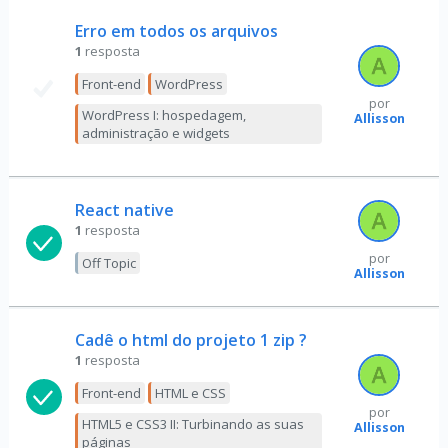
Erro em todos os arquivos
1
resposta
Front-end
WordPress
por
WordPress I: hospedagem,
Allisson
administração e widgets
React native
1
resposta
por
Off Topic
Allisson
Cadê o html do projeto 1 zip ?
1
resposta
Front-end
HTML e CSS
por
HTML5 e CSS3 II: Turbinando as suas
Allisson
páginas