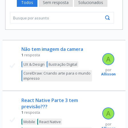
Todos
Sem resposta
Solucionados
Não tem imagem da camera
1
resposta
UX & Design
Ilustração Digital
por
CorelDraw: Criando arte para o mundo
Allisson
impresso
React Native Parte 3 tem
previsão???
1
resposta
Mobile
React Native
por