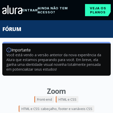
AINDA NÃO TEM
VEJA OS
ENTRAR
ACESSO?
PLANOS
FÓRUM
Importante
Você está vendo a versão anterior da nova experiência da
Alura que estamos preparando para você. Em breve, ela
ganha uma identidade visual novinha totalmente pensada
em potencializar seus estudos!
Zoom
Front-end
HTML e CSS
HTML e CSS: cabeçalho, footer e variáveis CSS