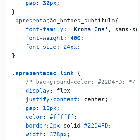
gap
: 
32px
;

.apresenta
ção_botoes_subtítulo{

font-family
: 
'Krona One'
, sans-se
font-weight
: 
400
;

font-size
: 
24px
;

}

.apresentacao_link
 {

/* background-color: #22D4FD; */
display
: flex;

justify-content
: center;

gap
: 
16px
;

color
: 
#ffffff
;

border
:
2px
 solid 
#22D4FD
;

width
: 
378px
;
