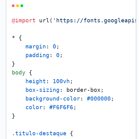
@import
 url(
'https://fonts.googleapis
* {

margin
: 
0
;

padding
: 
0
;

body
 {

height
: 
100vh
;

box-sizing
: border-box;

background-color
: 
#000000
;

color
: 
#F6F6F6
;

}

.titulo-destaque
 {
