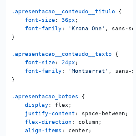
.apresentacao__conteudo__titulo
 {

font-size
: 
36px
;

font-family
: 
'Krona One'
, sans-se
}

.apresentacao__conteudo__texto
 {

font-size
: 
24px
;

font-family
: 
'Montserrat'
, sans-s
}

.apresentacao_botoes
 {

display
: flex;

justify-content
: space-between;

flex-direction
: column;

align-items
: center;
