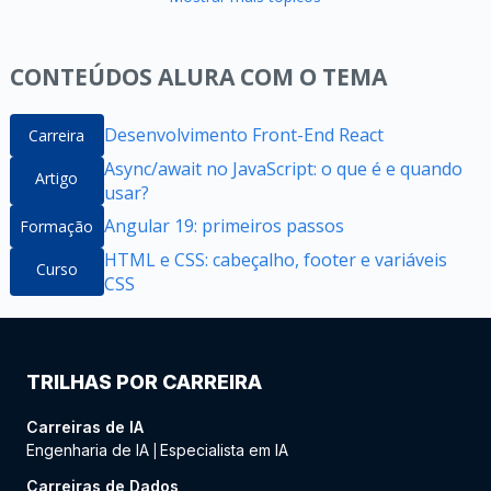
CONTEÚDOS ALURA COM O TEMA
Desenvolvimento Front-End React
Carreira
Async/await no JavaScript: o que é e quando
Artigo
usar?
Angular 19: primeiros passos
Formação
HTML e CSS: cabeçalho, footer e variáveis
Curso
CSS
TRILHAS POR CARREIRA
Carreiras de IA
Engenharia de IA
Especialista em IA
|
Carreiras de Dados