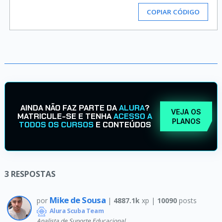
COPIAR CÓDIGO
AINDA NÃO FAZ PARTE DA
ALURA
?
VEJA OS
MATRICULE-SE E TENHA
ACESSO A
PLANOS
TODOS OS CURSOS
E CONTEÚDOS
3
RESPOSTAS
Mike de Sousa
por
|
4887.1k
xp |
10090
posts
Alura Scuba Team
Analista de Suporte Educacional