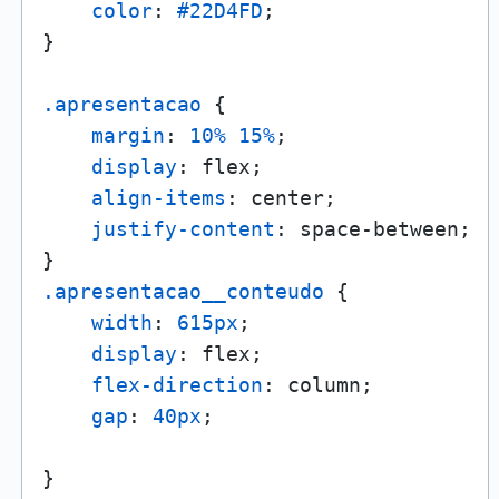
color
: 
#22D4FD
;

}

.apresentacao
 {

margin
: 
10%
15%
;

display
: flex;

align-items
: center;

justify-content
: space-between;

.apresentacao__conteudo
 {

width
: 
615px
;

display
: flex;

flex-direction
: column;

gap
: 
40px
;

}
