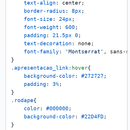
text-align
: center;

border-radius
: 
8px
;

font-size
: 
24px
;

font-weight
: 
600
;

padding
: 
21.5px
0
;

text-decoration
: none;

font-family
: 
'Montserrat'
, sans-s
.apresentacao_link
:hover
{

background-color
: 
#272727
;

padding
: 
3%
;

.rodape
{

color
: 
#000000
;

background-color
: 
#22D4FD
;
