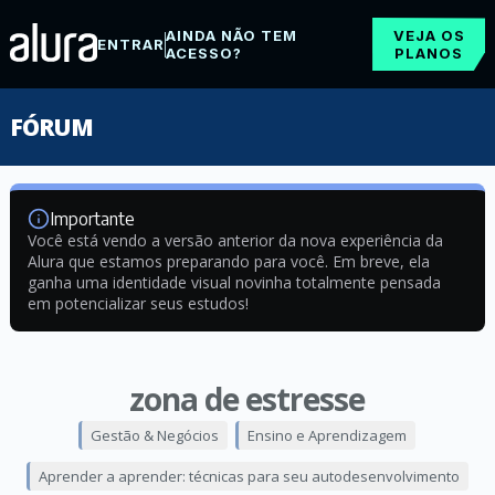
AINDA NÃO TEM
VEJA OS
ENTRAR
ACESSO?
PLANOS
FÓRUM
Importante
Você está vendo a versão anterior da nova experiência da
Alura que estamos preparando para você. Em breve, ela
ganha uma identidade visual novinha totalmente pensada
em potencializar seus estudos!
zona de estresse
Gestão & Negócios
Ensino e Aprendizagem
Aprender a aprender: técnicas para seu autodesenvolvimento