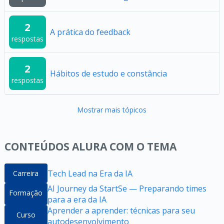
2
A prática do feedback
respostas
2
Hábitos de estudo e constância
respostas
Mostrar mais tópicos
CONTEÚDOS ALURA COM O TEMA
Tech Lead na Era da IA
Carreira
AI Journey da StartSe — Preparando times
Formação
para a era da IA
Aprender a aprender: técnicas para seu
Curso
autodesenvolvimento