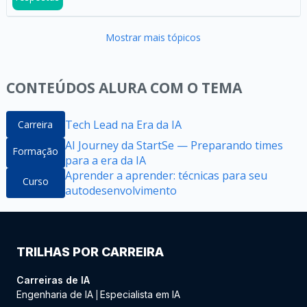
Mostrar mais tópicos
CONTEÚDOS ALURA COM O TEMA
Tech Lead na Era da IA
Carreira
AI Journey da StartSe — Preparando times
Formação
para a era da IA
Aprender a aprender: técnicas para seu
Curso
autodesenvolvimento
TRILHAS POR CARREIRA
Carreiras de IA
Engenharia de IA
Especialista em IA
|