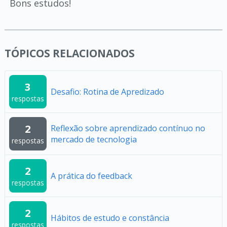
Bons estudos!
TÓPICOS RELACIONADOS
3
Desafio: Rotina de Apredizado
respostas
2
Reflexão sobre aprendizado contínuo no
mercado de tecnologia
respostas
2
A prática do feedback
respostas
2
Hábitos de estudo e constância
respostas