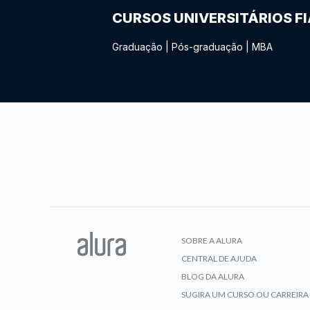
CURSOS UNIVERSITÁRIOS F
Graduação
|
Pós-graduação
|
MBA
SOBRE A ALURA
CENTRAL DE AJUDA
BLOG DA ALURA
SUGIRA UM CURSO OU CARREIRA