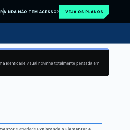
VEJA OS PLANOS
AR
AINDA NÃO TEM ACESSO?
uma identidade visual novinha totalmente pensada em
ementor
e atividade
Explorando o Elementor e