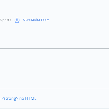
6
posts
Alura Scuba Team
de <strong> no HTML