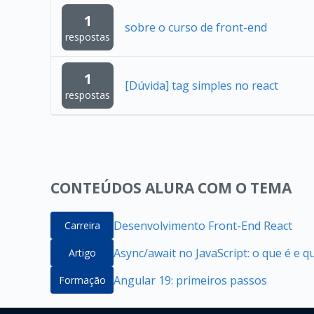
1
sobre o curso de front-end
respostas
1
[Dúvida] tag simples no react
respostas
CONTEÚDOS ALURA COM O TEMA
Desenvolvimento Front-End React
Carreira
Async/await no JavaScript: o que é e 
Artigo
Angular 19: primeiros passos
Formação