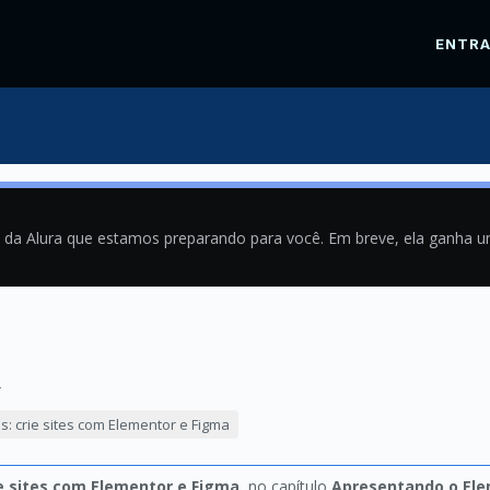
ENTR
a da Alura que estamos preparando para você. Em breve, ela ganha 
4
: crie sites com Elementor e Figma
e sites com Elementor e Figma
, no capítulo
Apresentando o El