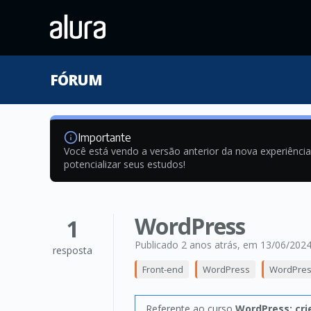
FÓRUM
Importante
Você está vendo a versão anterior da nova experiênci
potencializar seus estudos!
WordPress
1
Publicado 2 anos atrás
, em 13/06/202
resposta
Front-end
WordPress
WordPress
Referente ao curso
WordPress: cri