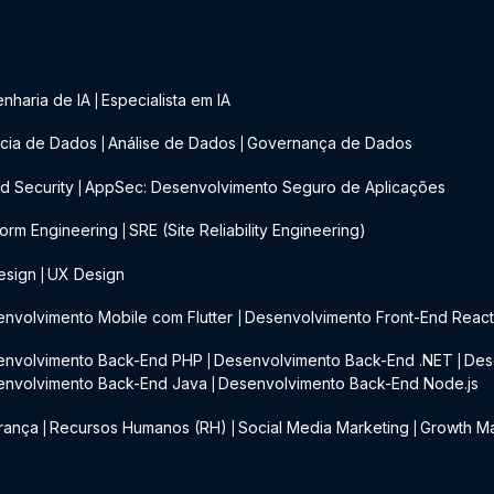
nharia de IA
Especialista em IA
|
cia de Dados
Análise de Dados
Governança de Dados
|
|
d Security
AppSec: Desenvolvimento Seguro de Aplicações
|
form Engineering
SRE (Site Reliability Engineering)
|
esign
UX Design
|
nvolvimento Mobile com Flutter
Desenvolvimento Front-End Reac
|
envolvimento Back-End PHP
Desenvolvimento Back-End .NET
Des
|
|
envolvimento Back-End Java
Desenvolvimento Back-End Node.js
|
rança
Recursos Humanos (RH)
Social Media Marketing
Growth Ma
|
|
|