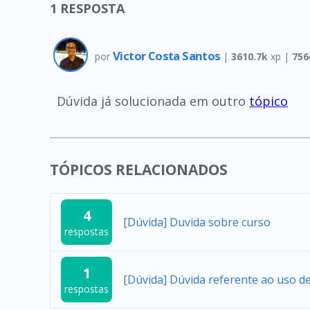
1
RESPOSTA
Victor Costa Santos
por
|
3610.7k
xp |
756
Dúvida já solucionada em outro
tópico
TÓPICOS RELACIONADOS
4
[Dúvida] Duvida sobre curso
respostas
1
[Dúvida] Dúvida referente ao uso 
respostas