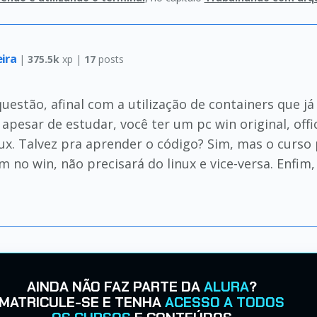
eira
|
375.5k
xp |
17
posts
estão, afinal com a utilização de containers que j
pesar de estudar, você ter um pc win original, office
ux. Talvez pra aprender o código? Sim, mas o curso 
no win, não precisará do linux e vice-versa. Enfim,
AINDA NÃO FAZ PARTE DA
ALURA
?
MATRICULE-SE E TENHA
ACESSO A TODOS