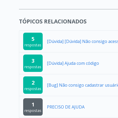
TÓPICOS RELACIONADOS
5
[Dúvida] [Dúvida] Não consigo aces
respostas
3
[Dúvida] Ajuda com código
respostas
2
[Bug] Não consigo cadastrar usuár
respostas
1
PRECISO DE AJUDA
respostas