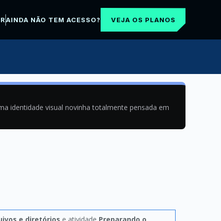
VEJA OS PLANOS
AR
AINDA NÃO TEM ACESSO?
uma identidade visual novinha totalmente pensada em
vos e diretórios
e atividade
Preparando o