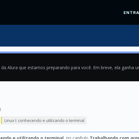
ENTR
a da Alura que estamos preparando para você. Em breve, ela ganha 
1
Linux I: conhecendo e utilizando o terminal
cendo e utilizando o terminal
, no capítulo
Trabalhando com arqui