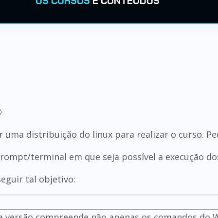
OS CURSOS
E CONTEÚDOS

r uma distribuição do linux para realizar o curso. 
 prompt/terminal em que seja possível a execução do
guir tal objetivo:
sa versão compreende não apenas os comandos do 