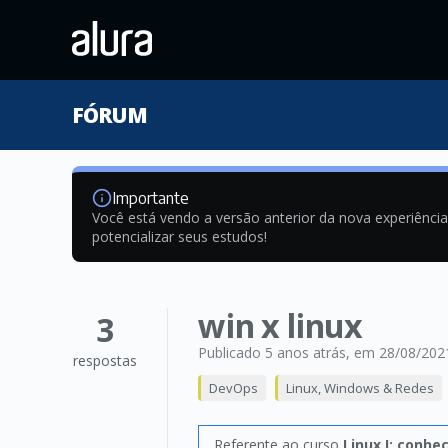
FÓRUM
Importante
Você está vendo a versão anterior da nova experiênci
potencializar seus estudos!
win x linux
3
Publicado 5 anos atrás
, em 28/08/202
respostas
DevOps
Linux, Windows & Redes
Referente ao curso
Linux I: conhe