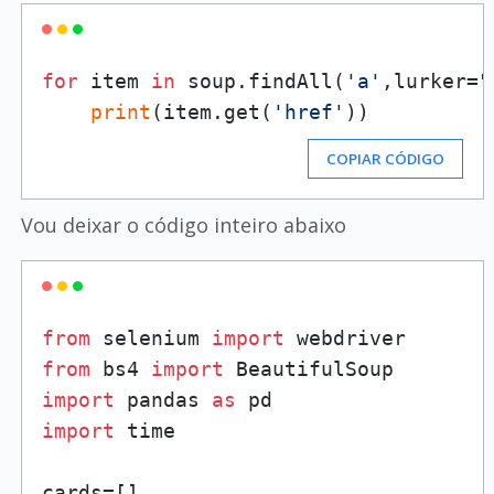
for
 item 
in
 soup.findAll(
'a'
,lurker=
"
print
(item.get(
'href'
))
COPIAR CÓDIGO
Vou deixar o código inteiro abaixo
from
 selenium 
import
from
 bs4 
import
import
 pandas 
as
import
 time

cards=[]
