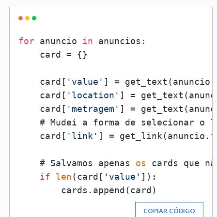
for
 anuncio 
in
 anuncios:

    card = {}

    card[
'value'
] = get_text(anuncio.
    card[
'location'
] = get_text(anunc
    card[
'metragem'
] = get_text(anunc
    # Mudei a forma de selecionar o li
    card[
'link'
] = get_link(anuncio.
f
    # Salvamos apenas 
os
 cards que nã
if
len
(card[
'value'
]):

        cards.append(card)
COPIAR CÓDIGO