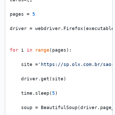
pages = 
5
driver = webdriver.Firefox(executable
for
 i 
in
range
(pages):

    site =
'https://sp.olx.com.br/sao-
    driver.get(site)

    time.sleep(
5
)

    soup = BeautifulSoup(driver.page_