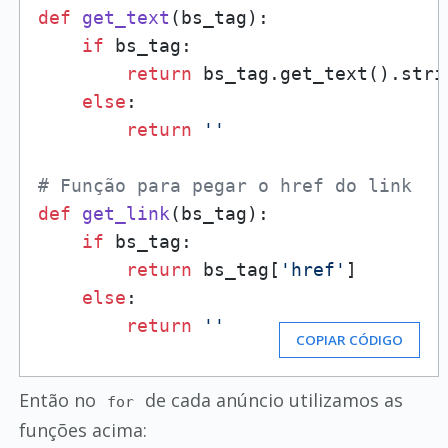
def
get_text
(
bs_tag
):

if
 bs_tag:

return
 bs_tag.get_text().stri
else
:

return
''
# Função para pegar o href do link
def
get_link
(
bs_tag
):

if
 bs_tag:

return
 bs_tag[
'href'
]

else
:

return
''
COPIAR CÓDIGO
Então no
de cada anúncio utilizamos as
for
funções acima: