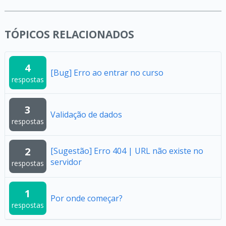
TÓPICOS RELACIONADOS
4
[Bug] Erro ao entrar no curso
respostas
3
Validação de dados
respostas
2
[Sugestão] Erro 404 | URL não existe no
servidor
respostas
1
Por onde começar?
respostas