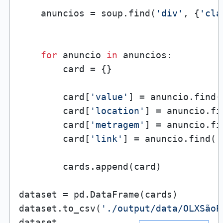
    anuncios = soup.find(
'div'
, {
'cla
for
 anuncio 
in
 anuncios:

        card = {}

        card[
'value'
] = anuncio.find(
        card[
'location'
] = anuncio.fi
        card[
'metragem'
] = anuncio.fi
        card[
'link'
] = anuncio.find(
'
        cards.append(card)

dataset = pd.DataFrame(cards)

dataset.to_csv(
'./output/data/OLXSãoP
dataset