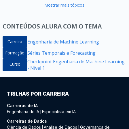
Mostrar mais tópicos
CONTEÚDOS ALURA COM O TEMA
Engenharia de Machine Learning
Carreira
Séries Temporais e Forecasting
Formação
Checkpoint Engenharia de Machine Learning
Curso
- Nível 1
TRILHAS POR CARREIRA
Carreiras de IA
Engenharia de IA
Especialista em IA
|
Carreiras de Dados
Ciência de Dados
Análise de Dados
Governança de
|
|