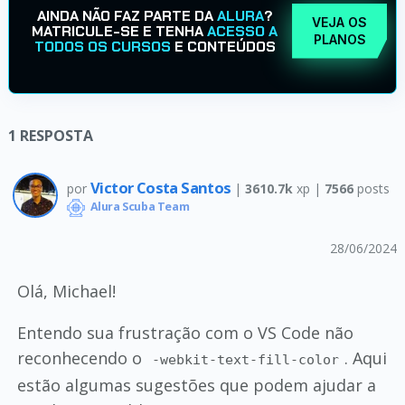
AINDA NÃO FAZ PARTE DA
ALURA
?
VEJA OS
MATRICULE-SE E TENHA
ACESSO A
PLANOS
TODOS OS CURSOS
E CONTEÚDOS
1
RESPOSTA
Victor Costa Santos
por
|
3610.7k
xp |
7566
posts
Alura Scuba Team
28/06/2024
Olá, Michael!
Entendo sua frustração com o VS Code não
reconhecendo o
. Aqui
-webkit-text-fill-color
estão algumas sugestões que podem ajudar a