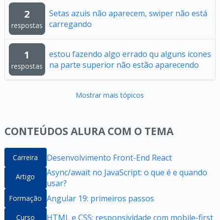
2
Setas azuis não aparecem, swiper não está
carregando
respostas
1
estou fazendo algo errado qu alguns icones
na parte superior não estão aparecendo
respostas
Mostrar mais tópicos
CONTEÚDOS ALURA COM O TEMA
Desenvolvimento Front-End React
Carreira
Async/await no JavaScript: o que é e quando
Artigo
usar?
Angular 19: primeiros passos
Formação
HTML e CSS: responsividade com mobile-first
Curso