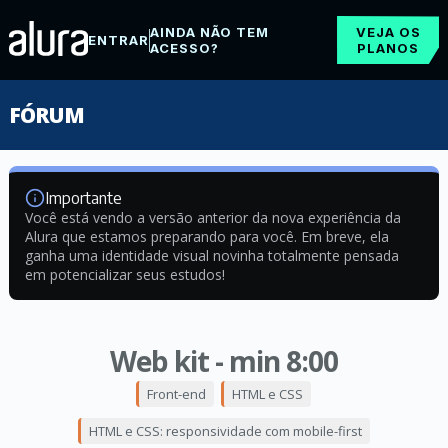
AINDA NÃO TEM
VEJA OS
ENTRAR
ACESSO?
PLANOS
FÓRUM
Importante
Você está vendo a versão anterior da nova experiência da
Alura que estamos preparando para você. Em breve, ela
ganha uma identidade visual novinha totalmente pensada
em potencializar seus estudos!
Web kit - min 8:00
Front-end
HTML e CSS
HTML e CSS: responsividade com mobile-first