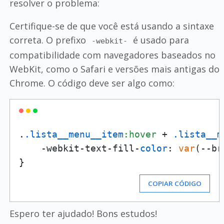
resolver o problema:
Certifique-se de que você está usando a sintaxe
correta. O prefixo
é usado para
-webkit-
compatibilidade com navegadores baseados no
WebKit, como o Safari e versões mais antigas do
Chrome. O código deve ser algo como:
.
.lista__menu__item
:hover
 + 
.lista__m
    -webkit-text-fill-
color
: 
var
(--br
COPIAR CÓDIGO
Espero ter ajudado! Bons estudos!