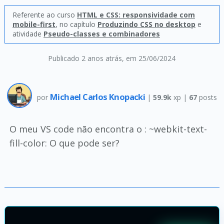
Referente ao curso
HTML e CSS: responsividade com
mobile-first
, no capítulo
Produzindo CSS no desktop
e
atividade
Pseudo-classes e combinadores
Publicado 2 anos atrás
, em 25/06/2024
Michael Carlos Knopacki
por
|
59.9k
xp |
67
posts
O meu VS code não encontra o : ~webkit-text-
fill-color: O que pode ser?