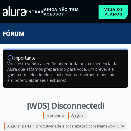
AINDA NÃO TEM
VEJA OS
ENTRAR
ACESSO?
PLANOS
FÓRUM
Importante
Você está vendo a versão anterior da nova experiência da
Alura que estamos preparando para você. Em breve, ela
ganha uma identidade visual novinha totalmente pensada
em potencializar seus estudos!
[WDS] Disconnected!
Front-end
Angular
Angular parte 1: produtividade e organização com framework SPA