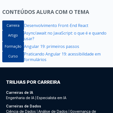
CONTEÚDOS ALURA COM O TEMA
Desenvolvimento Front-End React
Carreira
Async/await no JavaScript: o que é e quando
Artigo
usar?
Angular 19: primeiros passos
Formação
Praticando Angular 19: acessibilidade em
Curso
formulários
TRILHAS POR CARREIRA
Carreiras de IA
Engenharia de IA
Especialista em IA
|
Carreiras de Dados
Ciência de Dados
Análise de Dados
Governança de
|
|