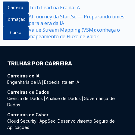
Tech Lead na Era da IA
Carreira
AI Journey da StartSe — Preparando times
Formação
para a era da IA
Value Stream Mapping (VSM): conheça o
Curso
mapeamento de Fluxo de Valor
TRILHAS POR CARREIRA
Carreiras de IA
Engenharia de IA
Especialista em IA
|
Carreiras de Dados
Ciência de Dados
Análise de Dados
Governança de
|
|
Dados
Carreiras de Cyber
Cloud Security
AppSec: Desenvolvimento Seguro de
|
Aplicações