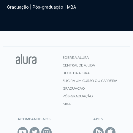
Graduação
|
Pós-graduação
|
MBA
SOBRE A ALURA
CENTRAL DE AJUDA
BLOG DA ALURA
SUGIRA UM CURSO OU CARREIRA
GRADUAÇÃO
PÓS-GRADUAÇÃO
MBA
ACOMPANHE-NOS
APPS