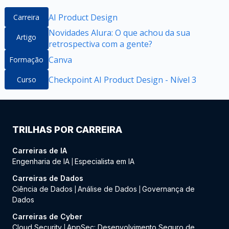
AI Product Design
Carreira
Novidades Alura: O que achou da sua
Artigo
retrospectiva com a gente?
Canva
Formação
Checkpoint AI Product Design - Nível 3
Curso
TRILHAS POR CARREIRA
Carreiras de IA
Engenharia de IA
Especialista em IA
|
Carreiras de Dados
Ciência de Dados
Análise de Dados
Governança de
|
|
Dados
Carreiras de Cyber
Cloud Security
AppSec: Desenvolvimento Seguro de
|