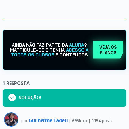
AINDA NÃO FAZ PARTE DA
ALURA
?
VEJA OS
MATRICULE-SE E TENHA
ACESSO A
PLANOS
TODOS OS CURSOS
E CONTEÚDOS
1
RESPOSTA
SOLUÇÃO!
Guilherme Tadeu
por
|
695k
xp |
1154
posts