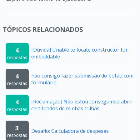
TÓPICOS RELACIONADOS
4
[Dúvida] Unable to locate constructor for
embeddable
respostas
4
não consigo fazer submissão do botão com
formulário
respostas
4
[Reclamação] Não estou conseguindo abrir
certificados de minhas trilhas.
respostas
3
Desafio: Calculadora de despesas
respostas