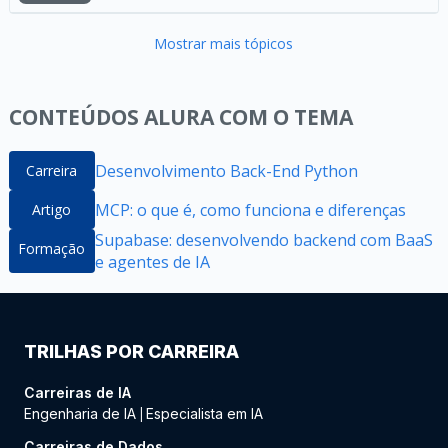
Mostrar mais tópicos
CONTEÚDOS ALURA COM O TEMA
Desenvolvimento Back-End Python
Carreira
MCP: o que é, como funciona e diferenças
Artigo
Supabase: desenvolvendo backend com BaaS
Formação
e agentes de IA
TRILHAS POR CARREIRA
Carreiras de IA
Engenharia de IA
Especialista em IA
|
Carreiras de Dados