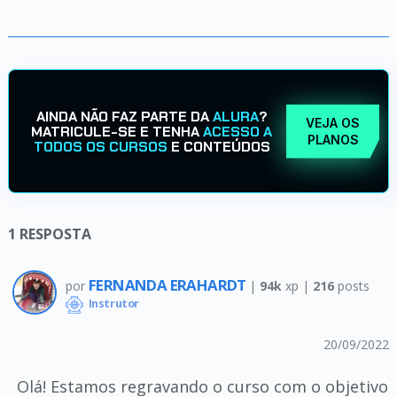
AINDA NÃO FAZ PARTE DA
ALURA
?
VEJA OS
MATRICULE-SE E TENHA
ACESSO A
PLANOS
TODOS OS CURSOS
E CONTEÚDOS
1
RESPOSTA
FERNANDA ERAHARDT
por
|
94k
xp |
216
posts
Instrutor
20/09/2022
Olá! Estamos regravando o curso com o objetivo