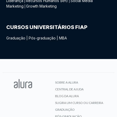
Liderança
Recursos Humanos (RH)
Social Media
|
|
Marketing
Growth Marketing
|
CURSOS UNIVERSITÁRIOS FIAP
Graduação
|
Pós-graduação
|
MBA
SOBRE A ALURA
CENTRAL DE AJUDA
BLOG DA ALURA
SUGIRA UM CURSO OU CARREIRA
GRADUAÇÃO
PÓS-GRADUAÇÃO