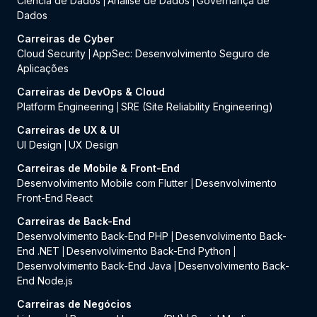
Ciência de Dados
Análise de Dados
Governança de
|
|
Dados
Carreiras de Cyber
Cloud Security
AppSec: Desenvolvimento Seguro de
|
Aplicações
Carreiras de DevOps & Cloud
Platform Engineering
SRE (Site Reliability Engineering)
|
Carreiras de UX & UI
UI Design
UX Design
|
Carreiras de Mobile & Front-End
Desenvolvimento Mobile com Flutter
Desenvolvimento
|
Front-End React
Carreiras de Back-End
Desenvolvimento Back-End PHP
Desenvolvimento Back-
|
End .NET
Desenvolvimento Back-End Python
|
|
Desenvolvimento Back-End Java
Desenvolvimento Back-
|
End Node.js
Carreiras de Negócios