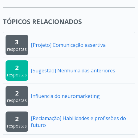
TÓPICOS RELACIONADOS
3
[Projeto] Comunicação assertiva
respostas
2
[Sugestão] Nenhuma das anteriores
respostas
2
Influencia do neuromarketing
respostas
2
[Reclamação] Habilidades e profissões do
futuro
respostas