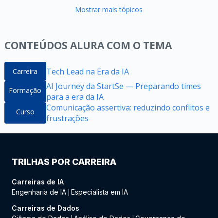
Mostrar mais tópicos
CONTEÚDOS ALURA COM O TEMA
Tech Lead na Era da IA
Carreira
AI Journey da StartSe — Preparando times
Formação
para a era da IA
Comunicação assertiva: reduzindo conflitos e
Curso
frustrações
TRILHAS POR CARREIRA
Carreiras de IA
Engenharia de IA
Especialista em IA
|
Carreiras de Dados