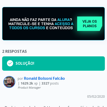
AINDA NÃO FAZ PARTE DA
ALURA
?
VEJA OS
MATRICULE-SE E TENHA
ACESSO A
PLANOS
TODOS OS CURSOS
E CONTEÚDOS
2
RESPOSTAS
SOLUÇÃO!
Ronald Bolsoni Falcão
por
|
1629.2k
xp |
3327
posts
Product Manager
05/02/2020