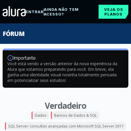
AINDA NÃO TEM
VEJA OS
ENTRAR
ACESSO?
PLANOS
FÓRUM
Importante
Você está vendo a versão anterior da nova experiência da
Alura que estamos preparando para você. Em breve, ela
ganha uma identidade visual novinha totalmente pensada
em potencializar seus estudos!
Verdadeiro
Dados
Bancos de Dados & SQL
SQL Server: consultas avançadas com Microsoft SQL Server 2017