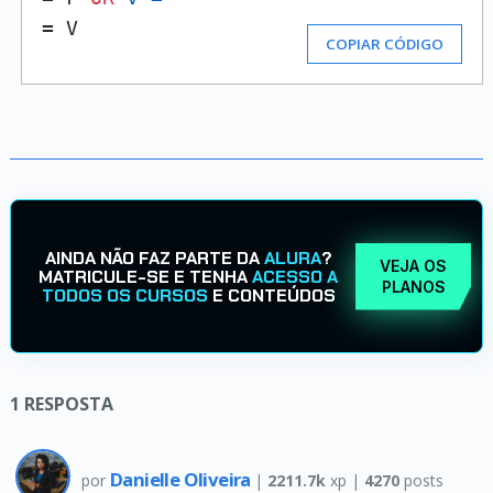
= V
COPIAR CÓDIGO
AINDA NÃO FAZ PARTE DA
ALURA
?
VEJA OS
MATRICULE-SE E TENHA
ACESSO A
PLANOS
TODOS OS CURSOS
E CONTEÚDOS
1
RESPOSTA
Danielle Oliveira
por
|
2211.7k
xp |
4270
posts