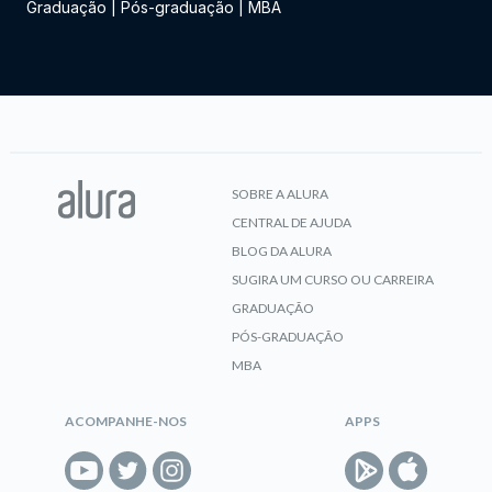
Graduação
|
Pós-graduação
|
MBA
SOBRE A ALURA
CENTRAL DE AJUDA
BLOG DA ALURA
SUGIRA UM CURSO OU CARREIRA
GRADUAÇÃO
PÓS-GRADUAÇÃO
MBA
ACOMPANHE-NOS
APPS