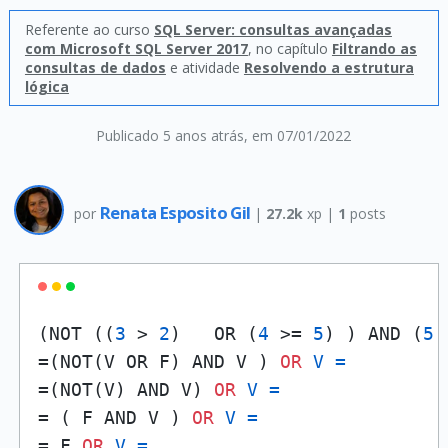
Referente ao curso
SQL Server: consultas avançadas
com Microsoft SQL Server 2017
, no capítulo
Filtrando as
consultas de dados
e atividade
Resolvendo a estrutura
lógica
Publicado 5 anos atrás
, em 07/01/2022
Renata Esposito Gil
por
|
27.2k
xp |
1
posts
(NOT ((
3
 > 
2
)   OR (
4
 >= 
5
) ) AND (
5
 
=(NOT(V OR F) AND V ) 
OR
V
=
=(NOT(V) AND V) 
OR
V
=
= ( F AND V ) 
OR
V
=
= F 
OR
V
=