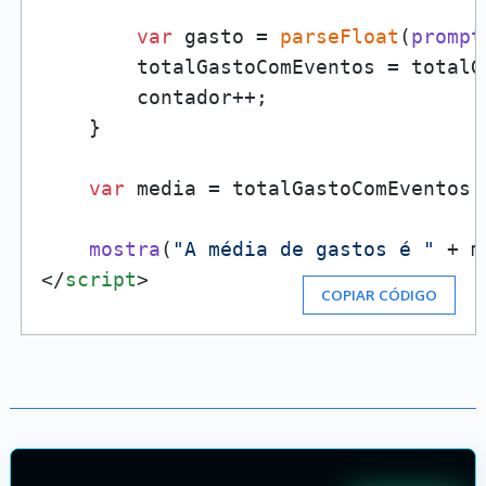
var
 gasto = 
parseFloat
(
prompt
        totalGastoComEventos = totalG
        contador++;

    }

var
 media = totalGastoComEventos 
mostra
(
"A média de gastos é "
</
script
>
COPIAR CÓDIGO