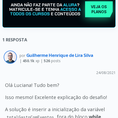
AINDA NÃO FAZ PARTE DA
ALURA
?
VEJA OS
MATRICULE-SE E TENHA
ACESSO A
PLANOS
TODOS OS CURSOS
E CONTEÚDOS
1
RESPOSTA
Guilherme Henrique de Lira Silva
por
|
450.1k
xp |
526
posts
24/08/2021
Olá Luciana! Tudo bem?
Isso mesmo! Excelente explicação do desafio!
A solução é inserir a inicialização da variável
fora do bloco
while
,
totalGastoComEventos