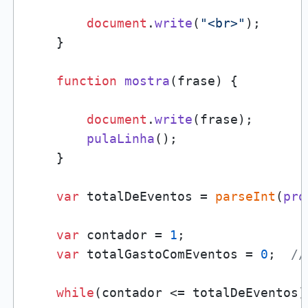
document
.
write
(
"<br>"
);

    }

function
mostra
(
frase
) {

document
.
write
(frase);

pulaLinha
();

    }

var
 totalDeEventos = 
parseInt
(
pro
var
 contador = 
1
;

var
 totalGastoComEventos = 
0
;  
//
while
(contador <= totalDeEventos) 