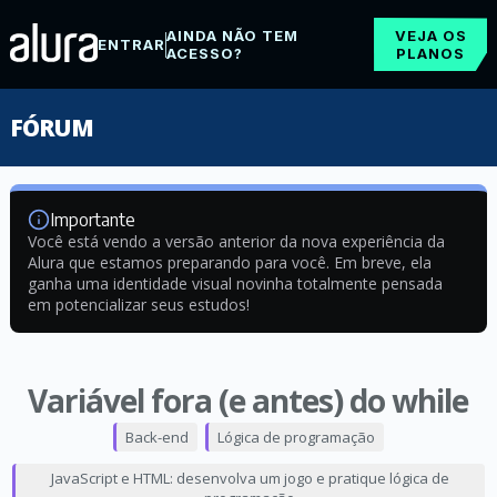
AINDA NÃO TEM
VEJA OS
ENTRAR
ACESSO?
PLANOS
FÓRUM
Importante
Você está vendo a versão anterior da nova experiência da
Alura que estamos preparando para você. Em breve, ela
ganha uma identidade visual novinha totalmente pensada
em potencializar seus estudos!
Variável fora (e antes) do while
Back-end
Lógica de programação
JavaScript e HTML: desenvolva um jogo e pratique lógica de