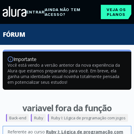
AINDA NÃO TEM
VEJA OS
ENTRAR
ACESSO?
PLANOS
FÓRUM
Importante
Você está vendo a versão anterior da nova experiência da
Alura que estamos preparando para você. Em breve, ela
ganha uma identidade visual novinha totalmente pensada
em potencializar seus estudos!
variavel fora da função
Back-end
Ruby
Ruby I: Lógica de programação com jogos
Referente ao curso
Ruby I: Lógica de programação com