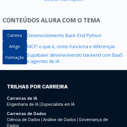
CONTEÚDOS ALURA COM O TEMA
Desenvolvimento Back-End Python
Carreira
MCP: o que é, como funciona e diferenças
Artigo
Supabase: desenvolvendo backend com BaaS
Formação
e agentes de IA
TRILHAS POR CARREIRA
Carreiras de IA
Engenharia de IA
Especialista em IA
|
Carreiras de Dados
Ciência de Dados
Análise de Dados
Governança de
|
|
Dados