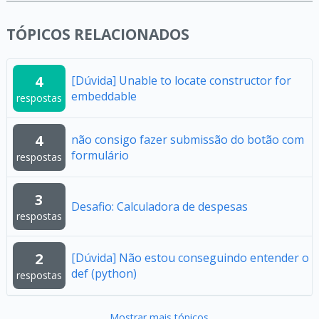
TÓPICOS RELACIONADOS
4
[Dúvida] Unable to locate constructor for
embeddable
respostas
4
não consigo fazer submissão do botão com
formulário
respostas
3
Desafio: Calculadora de despesas
respostas
2
[Dúvida] Não estou conseguindo entender o
def (python)
respostas
Mostrar mais tópicos