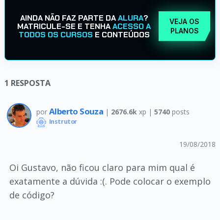
AINDA NÃO FAZ PARTE DA
ALURA
?
VEJA OS
MATRICULE-SE E TENHA
ACESSO A
PLANOS
TODOS OS CURSOS
E CONTEÚDOS
1
RESPOSTA
Alberto Souza
por
|
2676.6k
xp |
5740
posts
Instrutor
19/08/2018
Oi Gustavo, não ficou claro para mim qual é
exatamente a dúvida :(. Pode colocar o exemplo
de código?