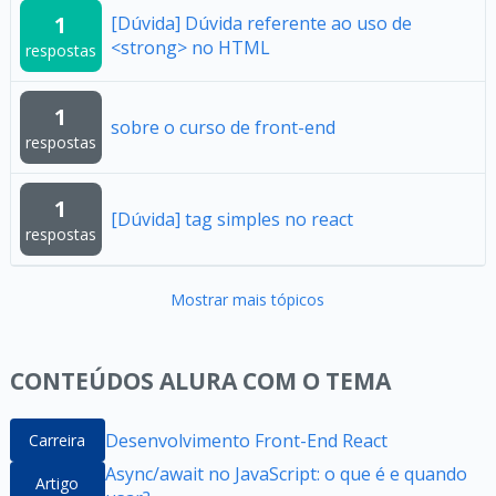
1
[Dúvida] Dúvida referente ao uso de
<strong> no HTML
respostas
1
sobre o curso de front-end
respostas
1
[Dúvida] tag simples no react
respostas
Mostrar mais tópicos
CONTEÚDOS ALURA COM O TEMA
Desenvolvimento Front-End React
Carreira
Async/await no JavaScript: o que é e quando
Artigo