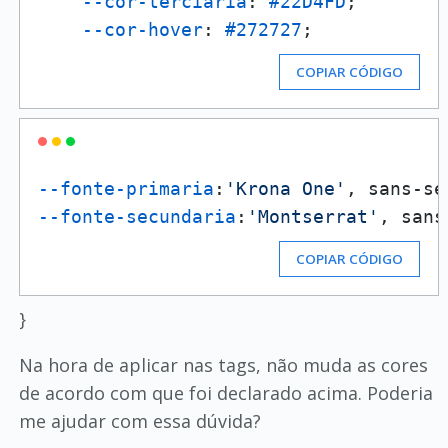
--cor-terciaria
: 
#22D4FD
;

--cor-hover
: 
#272727
COPIAR CÓDIGO
--fonte-primaria
:
'Krona One'
--fonte-secundaria
:
'Montserrat'
COPIAR CÓDIGO
}
Na hora de aplicar nas tags, não muda as cores
de acordo com que foi declarado acima. Poderia
me ajudar com essa dúvida?