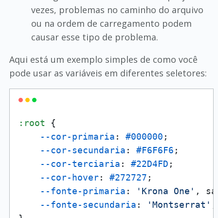
vezes, problemas no caminho do arquivo
ou na ordem de carregamento podem
causar esse tipo de problema.
Aqui está um exemplo simples de como você
pode usar as variáveis em diferentes seletores:
:root
 {

--cor-primaria
: 
#000000
; 

--cor-secundaria
: 
#F6F6F6
;

--cor-terciaria
: 
#22D4FD
;

--cor-hover
: 
#272727
;

--fonte-primaria
: 
'Krona One'
, sa
--fonte-secundaria
: 
'Montserrat'
,