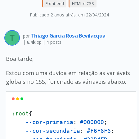
Front-end
HTML e CSS
Publicado 2 anos atrás
, em 22/04/2024
Thiago Garcia Rosa Bevilacqua
por
|
6.4k
xp |
1
posts
Boa tarde,
Estou com uma dúvida em relação as variáveis
globais no CSS, foi cirado as váriaveis abaixo:
:root
{

--cor-primaria
: 
#000000
; 

--cor-secundaria
: 
#F6F6F6
;
