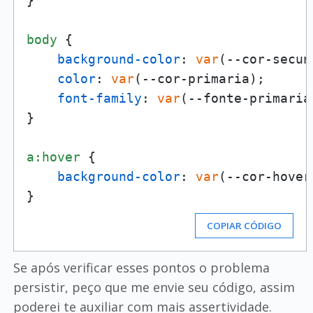
}

body
 {

background-color
: 
var
(--cor-secun
color
: 
var
(--cor-primaria);

font-family
: 
var
(--fonte-primaria)
}

a
:hover
 {

background-color
: 
var
(--cor-hover)
COPIAR CÓDIGO
Se após verificar esses pontos o problema
persistir, peço que me envie seu código, assim
poderei te auxiliar com mais assertividade.