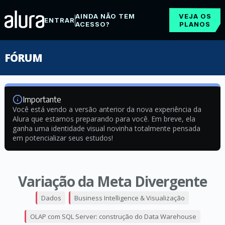
AINDA NÃO TEM
VEJA OS
ENTRAR
ACESSO?
PLANOS
FÓRUM
Importante
Você está vendo a versão anterior da nova experiência da
Alura que estamos preparando para você. Em breve, ela
ganha uma identidade visual novinha totalmente pensada
em potencializar seus estudos!
Variação da Meta Divergente
Dados
Business Intelligence & Visualização
OLAP com SQL Server: construção do Data Warehouse