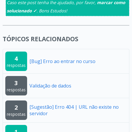
Caso este post tenha lhe ajudado, por favor,
marcar como
solucionado ✓
. Bons Estudos!
TÓPICOS RELACIONADOS
4
[Bug] Erro ao entrar no curso
respostas
3
Validação de dados
respostas
2
[Sugestão] Erro 404 | URL não existe no
servidor
respostas
1