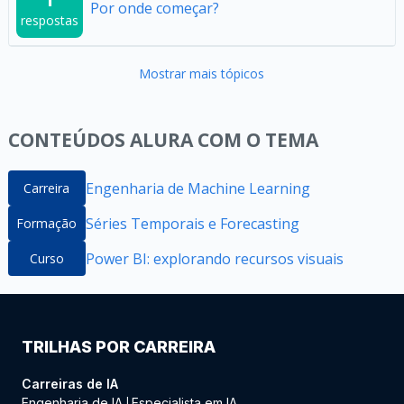
Por onde começar?
respostas
Mostrar mais tópicos
CONTEÚDOS ALURA COM O TEMA
Engenharia de Machine Learning
Carreira
Séries Temporais e Forecasting
Formação
Power BI: explorando recursos visuais
Curso
TRILHAS POR CARREIRA
Carreiras de IA
Engenharia de IA
Especialista em IA
|