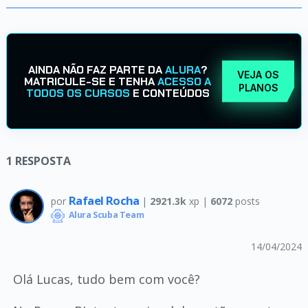
AINDA NÃO FAZ PARTE DA
ALURA
?
VEJA OS
MATRICULE-SE E TENHA
ACESSO A
PLANOS
TODOS OS CURSOS
E CONTEÚDOS
1
RESPOSTA
Rafael Rocha
por
|
2921.3k
xp |
6072
posts
Alura Scuba Team
14/04/2024
Olá Lucas, tudo bem com você?