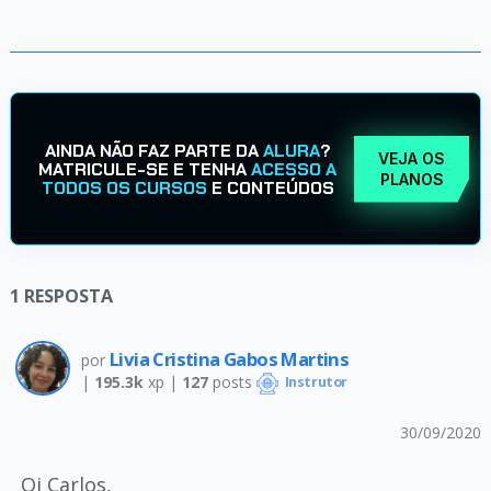
AINDA NÃO FAZ PARTE DA
ALURA
?
VEJA OS
MATRICULE-SE E TENHA
ACESSO A
PLANOS
TODOS OS CURSOS
E CONTEÚDOS
1
RESPOSTA
Livia Cristina Gabos Martins
por
|
195.3k
xp |
127
posts
Instrutor
30/09/2020
Oi Carlos,