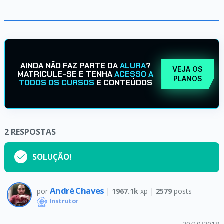
AINDA NÃO FAZ PARTE DA
ALURA
?
VEJA OS
MATRICULE-SE E TENHA
ACESSO A
PLANOS
TODOS OS CURSOS
E CONTEÚDOS
2
RESPOSTAS
SOLUÇÃO!
André Chaves
por
|
1967.1k
xp |
2579
posts
Instrutor