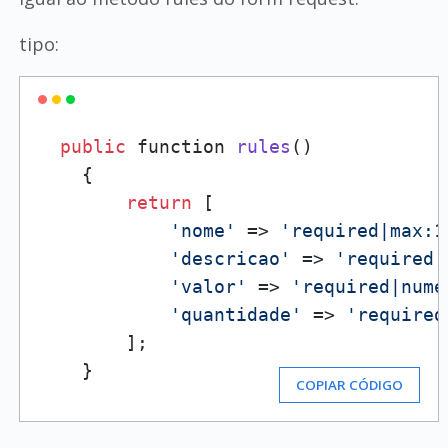
tipo:
public
 function 
rules
()
    {

return
 [

'nome'
 => 
'required|max:1
'descricao'
 => 
'required|
'valor'
 => 
'required|nume
'quantidade'
 => 
'required
        ];

    }
COPIAR CÓDIGO