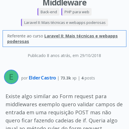
Middleware
Back-end
PHP para web
Laravel II: Mais técnicas e webapps poderosas
Referente ao curso
Laravel II: Mais técnicas e webapps
poderosas
Publicado 8 anos atrás
, em 29/10/2018
Elder Castro
por
|
73.3k
xp |
4
posts
Existe algo similar ao Form request para
middlewares exemplo quero validar campos de
entrada em uma requisição POST mas não
quero ficar fazendo cadeias de if. Queria algo
igual ao método rules do form request.