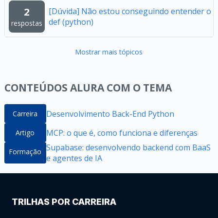
2
[Dúvida] Não estou conseguindo entender o
def (python)
respostas
Mostrar mais tópicos
CONTEÚDOS ALURA COM O TEMA
Desenvolvimento Back-End Python
Carreira
MCP: o que é, como funciona e diferenças
Artigo
Supabase: desenvolvendo backend com BaaS
Formação
e agentes de IA
TRILHAS POR CARREIRA