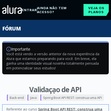
AINDA NÃO TEM
VEJA OS
ENTRAR
ACESSO?
PLANOS
FÓRUM
Importante
Você está vendo a versão anterior da nova experiência da
Alura que estamos preparando para você. Em breve, ela
ganha uma identidade visual novinha totalmente pensada
em potencializar seus estudos!
Validaçạo de API
Back-end
Java
Spring Boot API REST: construa uma API
Referente ao curso
Spring Boot API REST: construa uma