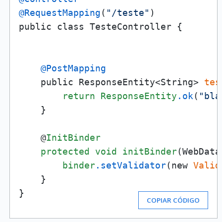
@RequestMapping
(
"/teste"
)    

public class TesteController {

@PostMapping
    public ResponseEntity<String> 
tes
return
ResponseEntity
.ok
(
"bla
    }

    @
InitBinder
protected
void
initBinder
(WebData
binder
.setValidator
(new 
Valid
    }

}
COPIAR CÓDIGO