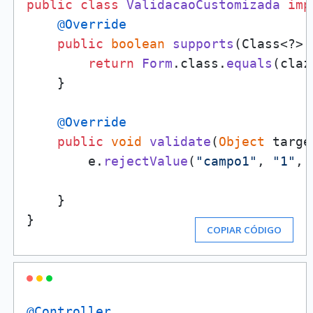
public
class
ValidacaoCustomizada
imp
@Override
public
boolean
supports
(
Class<?> 
return
Form
.
class
.
equals
(claz
    }

@Override
public
void
validate
(
Object
 targe
        e.
rejectValue
(
"campo1"
, 
"1"
, 
    }

}
COPIAR CÓDIGO
@Controller