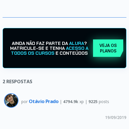
AINDA NÃO FAZ PARTE DA
ALURA
?
VEJA OS
MATRICULE-SE E TENHA
ACESSO A
PLANOS
TODOS OS CURSOS
E CONTEÚDOS
2
RESPOSTAS
Otávio Prado
por
|
4794.9k
xp |
9225
posts
19/09/2019