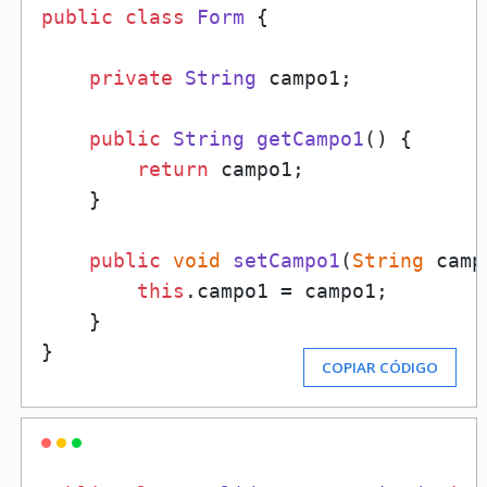
public
class
Form
 {

private
String
 campo1;

public
String
getCampo1
(
) {

return
 campo1;

    }

public
void
setCampo1
(
String
 camp
this
.
campo1
 = campo1;

    }

}
COPIAR CÓDIGO