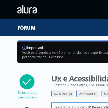
FÓRUM
Importante
Você está vendo a versão anterior da nova experiênci
potencializar seus estudos!
Ux e Acessibili
Publicado 2 anos atrás
, em 30/04/2
Solucionado
UX & Design
UX Research
UX
(ver solução)
Referente ao curso
UX Research: