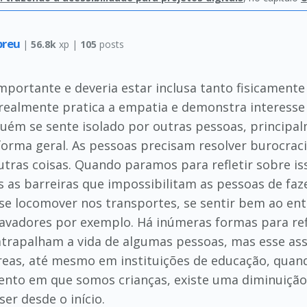
breu
|
56.8k
xp |
105
posts
importante e deveria estar inclusa tanto fisicamente
ealmente pratica a empatia e demonstra interesse 
guém se sente isolado por outras pessoas, principa
 forma geral. As pessoas precisam resolver burocr
utras coisas. Quando paramos para refletir sobre iss
 as barreiras que impossibilitam as pessoas de faz
ir se locomover nos transportes, se sentir bem ao 
elavadores por exemplo. Há inúmeras formas para re
atrapalham a vida de algumas pessoas, mas esse as
áreas, até mesmo em instituições de educação, quan
to em que somos crianças, existe uma diminuição d
ser desde o início.