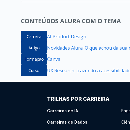
CONTEÚDOS ALURA COM O TEMA
AI Product Design
Carreira
Novidades Alura: O que achou da sua 
Artigo
Canva
Formação
UX Research: trazendo a acessibilidade
Curso
TRILHAS POR CARREIRA
Carreiras de IA
Enge
Carreiras de Dados
Ciên