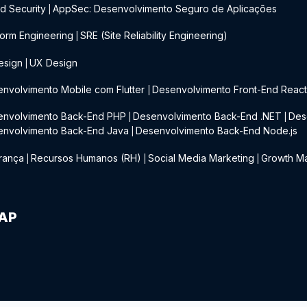
d Security
AppSec: Desenvolvimento Seguro de Aplicações
|
form Engineering
SRE (Site Reliability Engineering)
|
esign
UX Design
|
nvolvimento Mobile com Flutter
Desenvolvimento Front-End Reac
|
envolvimento Back-End PHP
Desenvolvimento Back-End .NET
Des
|
|
envolvimento Back-End Java
Desenvolvimento Back-End Node.js
|
rança
Recursos Humanos (RH)
Social Media Marketing
Growth Ma
|
|
|
IAP