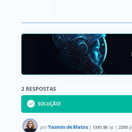
2
RESPOSTAS
SOLUÇÃO!
Yasmin de Matos
por
|
1381.8k
xp |
2293
p