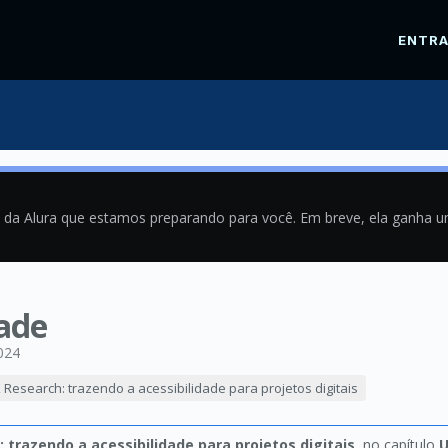
ENTR
a da Alura que estamos preparando para você. Em breve, ela ganha 
dade
024
 Research: trazendo a acessibilidade para projetos digitais
 trazendo a acessibilidade para projetos digitais
, no capítulo
U