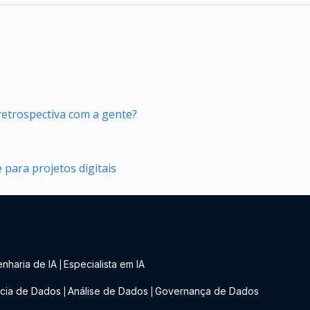
retrospectiva com a gente?
 para projetos digitais
nharia de IA
Especialista em IA
|
cia de Dados
Análise de Dados
Governança de Dados
|
|