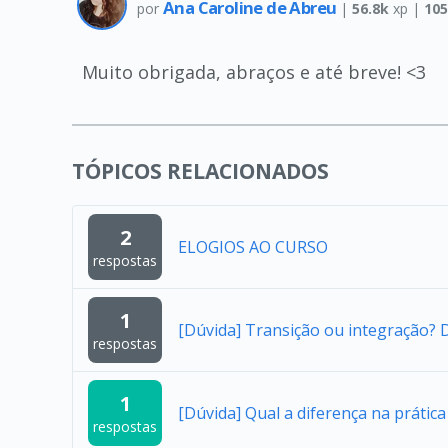
Ana Caroline de Abreu
por
|
56.8k
xp |
105
Muito obrigada, abraços e até breve! <3
TÓPICOS RELACIONADOS
2
ELOGIOS AO CURSO
respostas
1
[Dúvida] Transição ou integração?
respostas
1
[Dúvida] Qual a diferença na práti
respostas