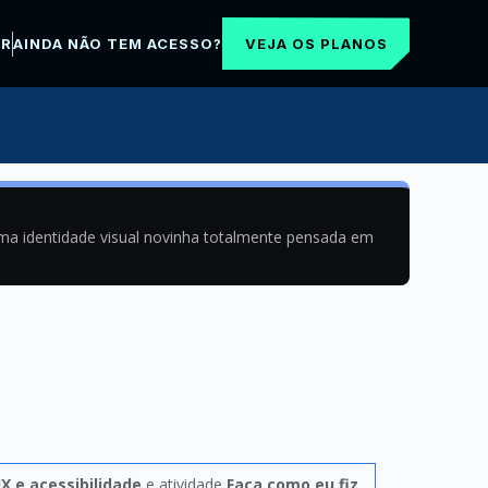
VEJA OS PLANOS
AR
AINDA NÃO TEM ACESSO?
uma identidade visual novinha totalmente pensada em
X e acessibilidade
e atividade
Faça como eu fiz