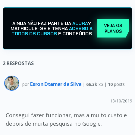
AINDA NÃO FAZ PARTE DA
ALURA
?
VEJA OS
MATRICULE-SE E TENHA
ACESSO A
PLANOS
TODOS OS CURSOS
E CONTEÚDOS
2
RESPOSTAS
Esron Dtamar da Silva
por
|
66.3k
xp |
10
posts
13/10/2019
Consegui fazer funcionar, mas a muito custo e
depois de muita pesquisa no Google.