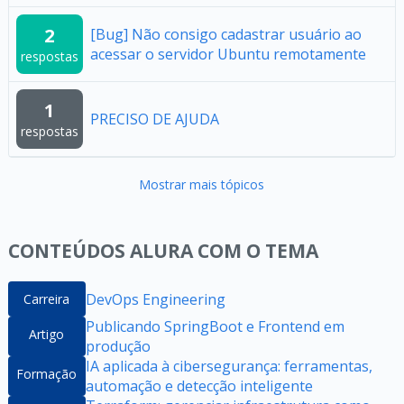
2
[Bug] Não consigo cadastrar usuário ao
acessar o servidor Ubuntu remotamente
respostas
1
PRECISO DE AJUDA
respostas
Mostrar mais tópicos
CONTEÚDOS ALURA COM O TEMA
DevOps Engineering
Carreira
Publicando SpringBoot e Frontend em
Artigo
produção
IA aplicada à cibersegurança: ferramentas,
Formação
automação e detecção inteligente