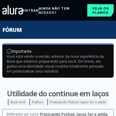
AINDA NÃO TEM
VEJA OS
ENTRAR
ACESSO?
PLANOS
FÓRUM
Importante
Você está vendo a versão anterior da nova experiência da
Alura que estamos preparando para você. Em breve, ela
ganha uma identidade visual novinha totalmente pensada
em potencializar seus estudos!
Utilidade do continue em laços
Back-end
Python
Praticando Python: laços for e while
Referente ao curso
Praticando Python: laços for e while
,