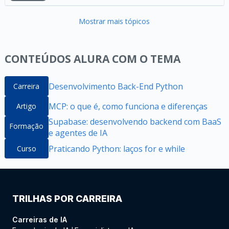
Mostrar mais tópicos
CONTEÚDOS ALURA COM O TEMA
Desenvolvimento Back-End Python
Carreira
MCP: o que é, como funciona e diferenças
Artigo
Supabase: desenvolvendo backend com BaaS
Formação
e agentes de IA
Praticando Python: laços for e while
Curso
TRILHAS POR CARREIRA
Carreiras de IA