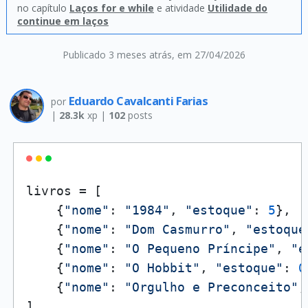
no capítulo
Laços for e while
e atividade
Utilidade do
continue em laços
Publicado 3 meses atrás
, em 27/04/2026
Eduardo Cavalcanti Farias
por
|
28.3k
xp |
102
posts
livros = [

    {
"nome"
: 
"1984"
, 
"estoque"
: 
5
},

    {
"nome"
: 
"Dom Casmurro"
, 
"estoque
    {
"nome"
: 
"O Pequeno Príncipe"
, 
"e
    {
"nome"
: 
"O Hobbit"
, 
"estoque"
: 
0
    {
"nome"
: 
"Orgulho e Preconceito"
,
]
