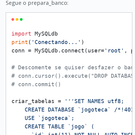
Segue o prepara_banco:
import
print
(
'Conectando...'
)

conn = MySQLdb.connect(user=
'root'
, p
# Descomente se quiser desfazer o ban
# conn.cursor().execute("DROP DATABAS
# conn.commit()
criar_tabelas = 
'''SET NAMES utf8;

    CREATE DATABASE `jogoteca` /*!401
    USE `jogoteca`;

    CREATE TABLE `jogo` (

      `id` int(11) NOT NULL AUTO_INCRE