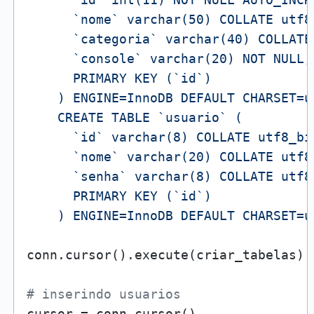
      `nome` varchar(50) COLLATE utf8_
      `categoria` varchar(40) COLLATE
      `console` varchar(20) NOT NULL,

      PRIMARY KEY (`id`)

    ) ENGINE=InnoDB DEFAULT CHARSET=u
    CREATE TABLE `usuario` (

      `id` varchar(8) COLLATE utf8_bin
      `nome` varchar(20) COLLATE utf8_
      `senha` varchar(8) COLLATE utf8_
      PRIMARY KEY (`id`)

    ) ENGINE=InnoDB DEFAULT CHARSET=u
conn.cursor().execute(criar_tabelas)

# inserindo usuarios
cursor = conn.cursor()
