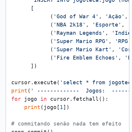
      [

            (
'God of War 4'
, 
'Ação'
, 
            (
'NBA 2k18'
, 
'Esporte'
, 
'
            (
'Rayman Legends'
, 
'Indie
            (
'Super Mario RPG'
, 
'RPG'
            (
'Super Mario Kart'
, 
'Cor
            (
'Fire Emblem Echoes'
, 
'E
      ])

cursor.execute(
'select * from jogotec
print
(
' -------------  Jogos:  ------
for
 jogo 
in
 cursor.fetchall():

print
(jogo[
1
])

# commitando senão nada tem efeito
conn.commit()
