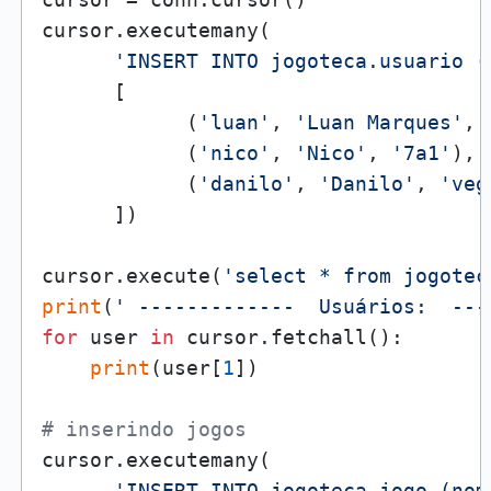
cursor.executemany(

'INSERT INTO jogoteca.usuario (
      [

            (
'luan'
, 
'Luan Marques'
, 
            (
'nico'
, 
'Nico'
, 
'7a1'
),

            (
'danilo'
, 
'Danilo'
, 
'veg
      ])

cursor.execute(
'select * from jogotec
print
(
' -------------  Usuários:  ---
for
 user 
in
 cursor.fetchall():

print
(user[
1
])

# inserindo jogos
cursor.executemany(

'INSERT INTO jogoteca.jogo (nom