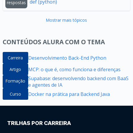
def (python)
respostas
Mostrar mais tópicos
CONTEÚDOS ALURA COM O TEMA
Desenvolvimento Back-End Python
Carreira
MCP: o que é, como funciona e diferenças
Artigo
Supabase: desenvolvendo backend com BaaS
Formação
e agentes de IA
Docker na prática para Backend Java
Curso
TRILHAS POR CARREIRA