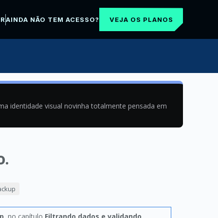
VEJA OS PLANOS
AR
AINDA NÃO TEM ACESSO?
uma identidade visual novinha totalmente pensada em
o.
backup
up
, no capítulo
Filtrando dados e validando