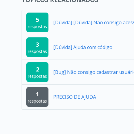
5
[Dúvida] [Dúvida] Não consigo aces
respostas
3
[Dúvida] Ajuda com código
respostas
2
[Bug] Não consigo cadastrar usuár
respostas
1
PRECISO DE AJUDA
respostas