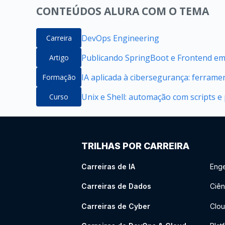
CONTEÚDOS ALURA COM O TEMA
DevOps Engineering
Carreira
Publicando SpringBoot e Frontend e
Artigo
IA aplicada à cibersegurança: ferrame
Formação
Unix e Shell: automação com scripts e 
Curso
TRILHAS POR CARREIRA
Carreiras de IA
Enge
Carreiras de Dados
Ciên
Carreiras de Cyber
Clou