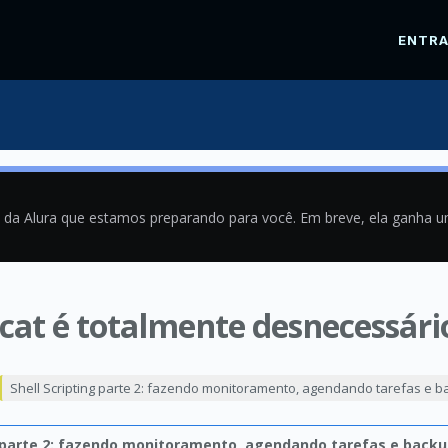
ENTR
a da Alura que estamos preparando para você. Em breve, ela ganha 
at é totalmente desnecessári
0
Shell Scripting parte 2: fazendo monitoramento, agendando tarefas e 
g parte 2: fazendo monitoramento, agendando tarefas e back