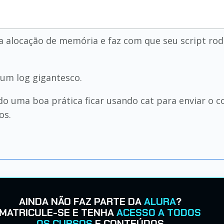
 alocação de memória e faz com que seu script rod
um log gigantesco.
do uma boa prática ficar usando cat para enviar o c
os.
AINDA NÃO FAZ PARTE DA
ALURA
?
MATRICULE-SE E TENHA
ACESSO A TODOS
OS CURSOS
E CONTEÚDOS