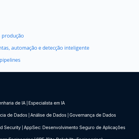
m produção
ntas, automação e detecção inteligente
pipelines
nharia de IA
Especialista em IA
|
cia de Dados
Análise de Dados
Governança de Dados
|
|
d Security
AppSec: Desenvolvimento Seguro de Aplicações
|