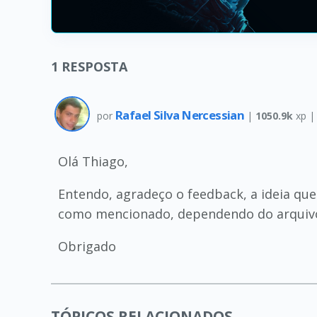
1
RESPOSTA
Rafael Silva Nercessian
por
|
1050.9k
xp 
Olá Thiago,
Entendo, agradeço o feedback, a ideia qu
como mencionado, dependendo do arquivo q
Obrigado
TÓPICOS RELACIONADOS