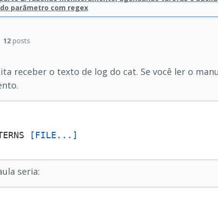
do parâmetro com regex
|
12
posts
a receber o texto de log do cat. Se você ler o manua
nto.
TERNS 
[FILE...]
ula seria: