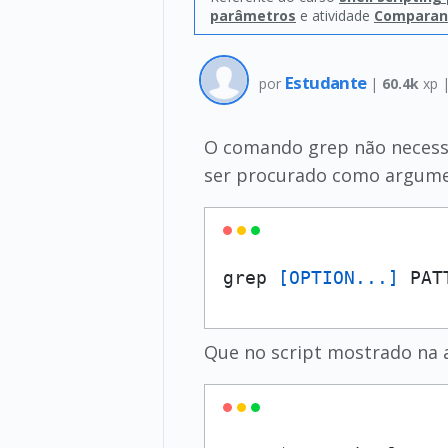
parâmetros
e atividade
Comparan
Estudante
por
|
60.4k
xp 
O comando grep não necessit
ser procurado como argume
grep 
[OPTION...]
 PAT
Que no script mostrado na a