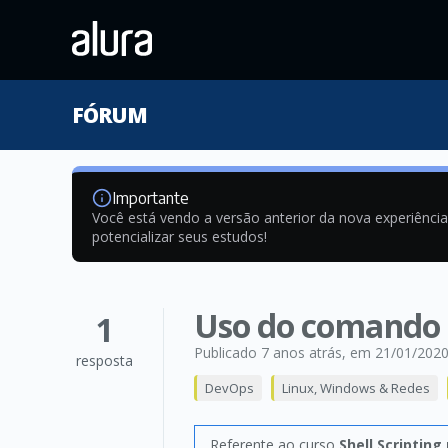
FÓRUM
Importante
Você está vendo a versão anterior da nova experiênci
potencializar seus estudos!
Uso do comando c
1
Publicado 7 anos atrás
, em 21/01/202
resposta
DevOps
Linux, Windows & Redes
Referente ao curso
Shell Scriptin