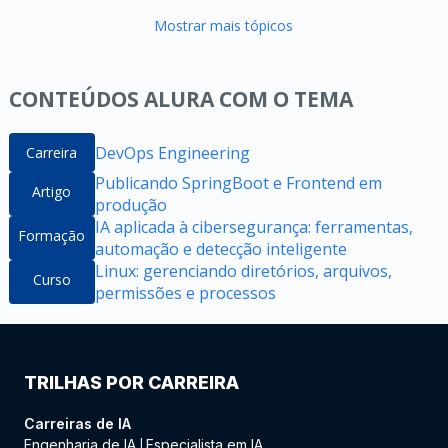
Mostrar mais tópicos
CONTEÚDOS ALURA COM O TEMA
DevOps Engineering
Carreira
Publicando SpringBoot e Frontend em
Artigo
produção
IA aplicada à cibersegurança: ferramentas,
Formação
automação e detecção inteligente
Linux: gerenciando diretórios, arquivos,
Curso
permissões e processos
TRILHAS POR CARREIRA
Carreiras de IA
Engenharia de IA
Especialista em IA
|