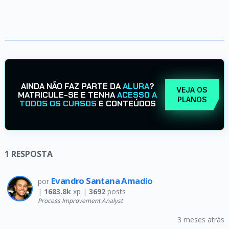
AINDA NÃO FAZ PARTE DA
ALURA
?
VEJA OS
MATRICULE-SE E TENHA
ACESSO A
PLANOS
TODOS OS CURSOS
E CONTEÚDOS
1
RESPOSTA
Evandro Santana Amadio
por
|
1683.8k
xp |
3692
posts
Process Improvement Analyst
3 meses atrás