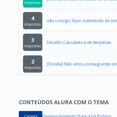
respostas
4
não consigo fazer submissão do bo
respostas
3
Desafio: Calculadora de despesas
respostas
2
[Dúvida] Não estou conseguindo en
respostas
CONTEÚDOS ALURA COM O TEMA
Desenvolvimento Back-End Python
Carreira