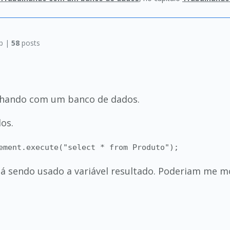
p |
58
posts
alhando com um banco de dados.
dos.
ement.execute("select * from Produto");
á sendo usado a variável resultado. Poderiam me m