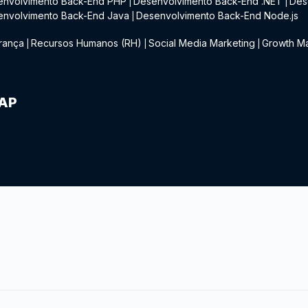
envolvimento Back-End PHP
Desenvolvimento Back-End .NET
Des
|
|
envolvimento Back-End Java
Desenvolvimento Back-End Node.js
|
rança
Recursos Humanos (RH)
Social Media Marketing
Growth Ma
|
|
|
IAP