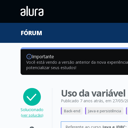
FÓRUM
Importante
Você está vendo a versão anterior da nova experiênci
potencializar seus estudos!
Uso da variável
Publicado 7 anos atrás
, em 27/05/2
Solucionado
Back-end
Java e persistência
(ver solução)
Referente ao curso
Java e JDBC