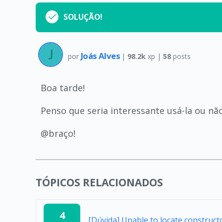
SOLUÇÃO!
Joás Alves
por
|
98.2k
xp |
58
posts
Boa tarde!
Penso que seria interessante usá-la ou não 
@braço!
TÓPICOS RELACIONADOS
4
[Dúvida] Unable to locate construc