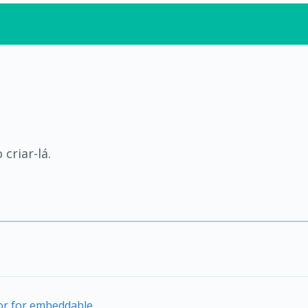
criar-lá.
tor for embeddable