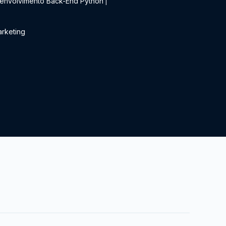
envolvimento Back-End Python
|
rketing