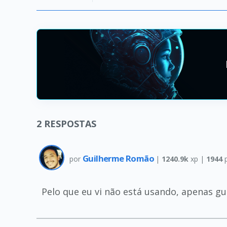
2
RESPOSTAS
Guilherme Romão
por
|
1240.9k
xp |
1944
p
Pelo que eu vi não está usando, apenas gu