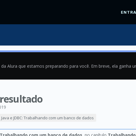
ENTR
a da Alura que estamos preparando para você. Em breve, ela ganha 
 resultado
019
Java e JDBC: Trabalhando com um banco de dados
: Trabalhando com um banco de dados
, no capítulo
Trabalhando