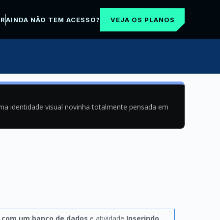
VEJA OS PLANOS
AR
AINDA NÃO TEM ACESSO?
uma identidade visual novinha totalmente pensada em
 com um banco de dados
e atividade
Inserindo