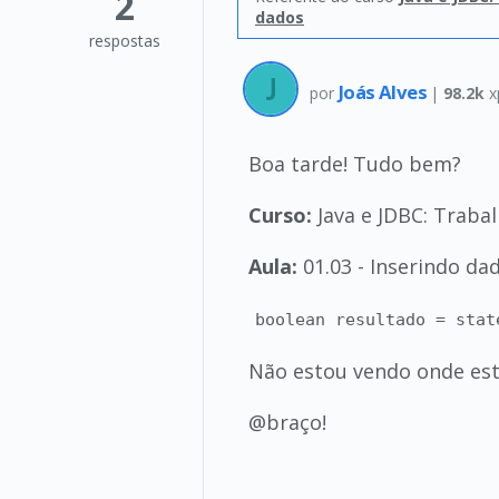
2
dados
respostas
Joás Alves
por
|
98.2k
x
Boa tarde! Tudo bem?
Curso:
Java e JDBC: Trab
Aula:
01.03 - Inserindo da
boolean resultado = stat
Não estou vendo onde est
@braço!