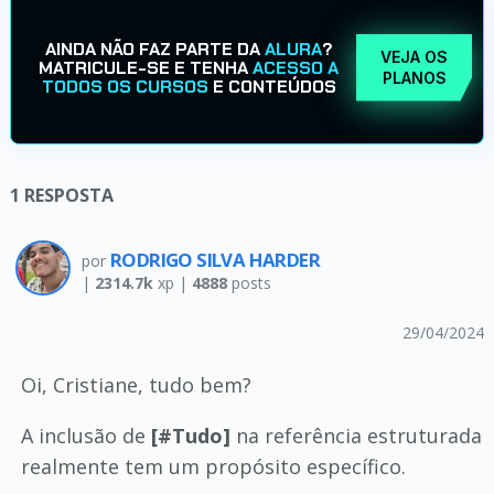
AINDA NÃO FAZ PARTE DA
ALURA
?
VEJA OS
MATRICULE-SE E TENHA
ACESSO A
PLANOS
TODOS OS CURSOS
E CONTEÚDOS
1
RESPOSTA
RODRIGO SILVA HARDER
por
|
2314.7k
xp |
4888
posts
29/04/2024
Oi, Cristiane, tudo bem?
A inclusão de
[#Tudo]
na referência estruturada
realmente tem um propósito específico.