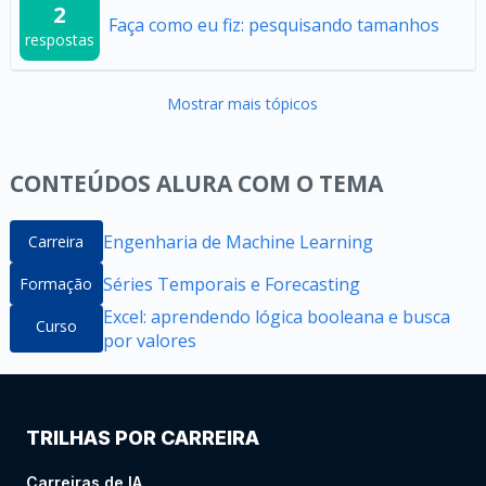
2
Faça como eu fiz: pesquisando tamanhos
respostas
Mostrar mais tópicos
CONTEÚDOS ALURA COM O TEMA
Engenharia de Machine Learning
Carreira
Séries Temporais e Forecasting
Formação
Excel: aprendendo lógica booleana e busca
Curso
por valores
TRILHAS POR CARREIRA
Carreiras de IA