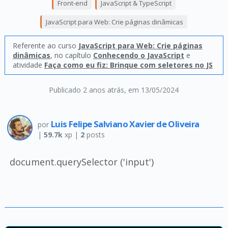
Front-end
JavaScript & TypeScript
JavaScript para Web: Crie páginas dinâmicas
Referente ao curso
JavaScript para Web: Crie páginas
dinâmicas
, no capítulo
Conhecendo o JavaScript
e
atividade
Faça como eu fiz: Brinque com seletores no JS
Publicado 2 anos atrás
, em 13/05/2024
Luis Felipe Salviano Xavier de Oliveira
por
|
59.7k
xp |
2
posts
document.querySelector ('input')