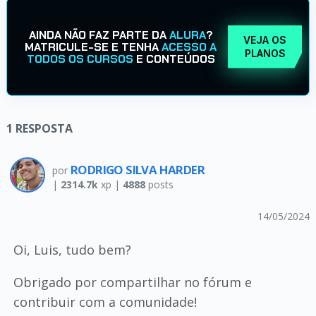
AINDA NÃO FAZ PARTE DA
ALURA
?
VEJA OS
MATRICULE-SE E TENHA
ACESSO A
PLANOS
TODOS OS CURSOS
E CONTEÚDOS
1
RESPOSTA
RODRIGO SILVA HARDER
por
|
2314.7k
xp |
4888
posts
14/05/2024
Oi, Luis, tudo bem?
Obrigado por compartilhar no fórum e
contribuir com a comunidade!