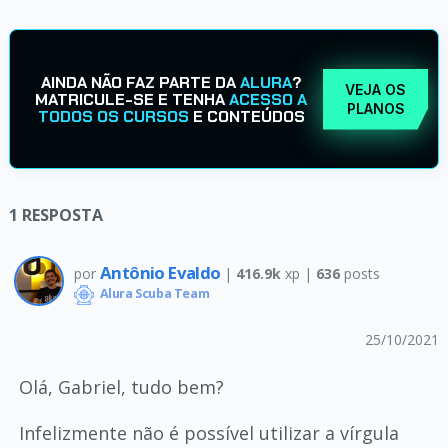
AINDA NÃO FAZ PARTE DA
ALURA
?
VEJA OS
MATRICULE-SE E TENHA
ACESSO A
PLANOS
TODOS OS CURSOS
E CONTEÚDOS
1
RESPOSTA
Antônio Evaldo
por
|
416.9k
xp |
636
posts
Alura Scuba Team
25/10/2021
Olá, Gabriel, tudo bem?
Infelizmente não é possível utilizar a vírgula