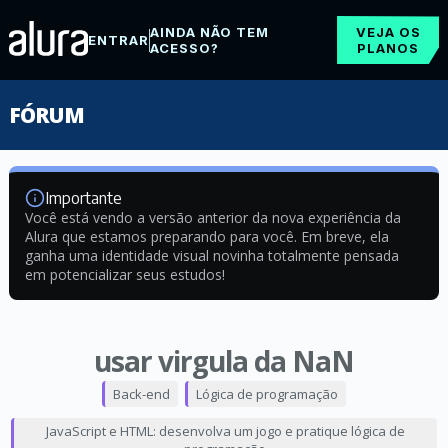
AINDA NÃO TEM
VEJA OS
ENTRAR
ACESSO?
PLANOS
FÓRUM
Importante
Você está vendo a versão anterior da nova experiência da
Alura que estamos preparando para você. Em breve, ela
ganha uma identidade visual novinha totalmente pensada
em potencializar seus estudos!
usar virgula da NaN
Back-end
Lógica de programação
JavaScript e HTML: desenvolva um jogo e pratique lógica de