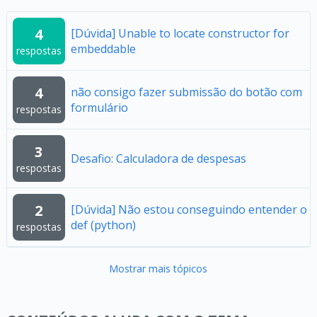
4
[Dúvida] Unable to locate constructor for
embeddable
respostas
4
não consigo fazer submissão do botão com
formulário
respostas
3
Desafio: Calculadora de despesas
respostas
2
[Dúvida] Não estou conseguindo entender o
def (python)
respostas
Mostrar mais tópicos