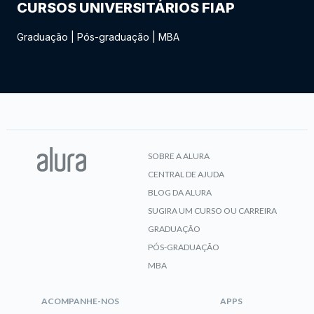
CURSOS UNIVERSITÁRIOS FIAP
Graduação
|
Pós-graduação
|
MBA
SOBRE A ALURA
CENTRAL DE AJUDA
BLOG DA ALURA
SUGIRA UM CURSO OU CARREIRA
GRADUAÇÃO
PÓS-GRADUAÇÃO
MBA
ACOMPANHE-NOS
APPS