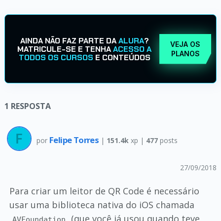
AINDA NÃO FAZ PARTE DA
ALURA
?
VEJA OS
MATRICULE-SE E TENHA
ACESSO A
PLANOS
TODOS OS CURSOS
E CONTEÚDOS
1
RESPOSTA
Felipe Torres
por
|
151.4k
xp |
477
posts
27/09/2018
Para criar um leitor de QR Code é necessário
usar uma biblioteca nativa do iOS chamada
(que você já usou quando teve
AVFoundation