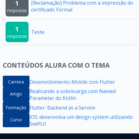
1
[Reclamação] Problema com a impressão do
certificado Formal
respostas
1
Teste
respostas
CONTEÚDOS ALURA COM O TEMA
Desenvolvimento Mobile com Flutter
Carreira
Realizando a sobrecarga com Named
Artigo
Parameter do Kotlin
Flutter: Backend as a Service
Formação
iOS: desenvolva um design system utilizando
Curso
SwiftUI