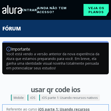
AINDA NÃO TEM
VEJA OS
ENTRAR
ACESSO?
PLANOS
FÓRUM
Importante
Você está vendo a versão anterior da nova experiência da
Alura que estamos preparando para você. Em breve, ela
ganha uma identidade visual novinha totalmente pensada
em potencializar seus estudos!
usar qr code ios
Mobile
iOS
iOS parte 1: Usando recursos nativos
Referente ao curso
iOS parte 1: Usando recursos