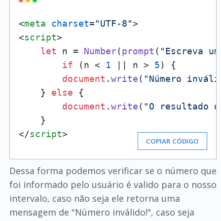
<
meta
charset
=
"UTF-8"
>
<
script
>
let
 n = 
Number
(
prompt
(
"Escreva um
if
 (n < 
1
 || n > 
5
) {

document
.
write
(
"Número inváli
    } 
else
 {

document
.
write
(
"O resultado d
</
script
>
COPIAR CÓDIGO
Dessa forma podemos verificar se o número que
foi informado pelo usuário é valido para o nosso
intervalo, caso não seja ele retorna uma
mensagem de "Número inválido!", caso seja