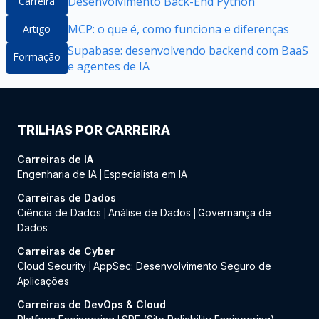
Desenvolvimento Back-End Python
Carreira
MCP: o que é, como funciona e diferenças
Artigo
Supabase: desenvolvendo backend com BaaS
Formação
e agentes de IA
TRILHAS POR CARREIRA
Carreiras de IA
Engenharia de IA
Especialista em IA
|
Carreiras de Dados
Ciência de Dados
Análise de Dados
Governança de
|
|
Dados
Carreiras de Cyber
Cloud Security
AppSec: Desenvolvimento Seguro de
|
Aplicações
Carreiras de DevOps & Cloud