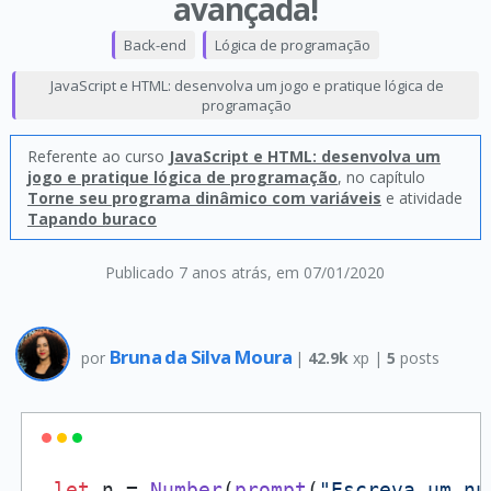
avançada!
Back-end
Lógica de programação
JavaScript e HTML: desenvolva um jogo e pratique lógica de
programação
Referente ao curso
JavaScript e HTML: desenvolva um
jogo e pratique lógica de programação
, no capítulo
Torne seu programa dinâmico com variáveis
e atividade
Tapando buraco
Publicado 7 anos atrás
, em 07/01/2020
Bruna da Silva Moura
por
|
42.9k
xp |
5
posts
let
 n = 
Number
(
prompt
(
"Escreva um nu