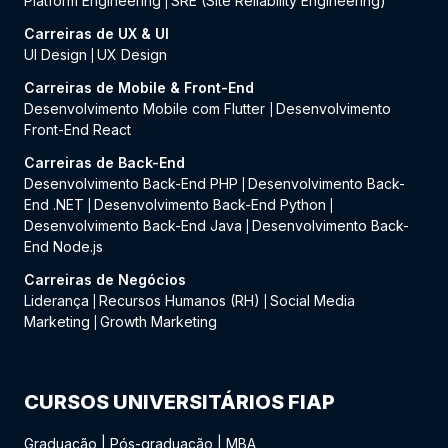
Platform Engineering
SRE (Site Reliability Engineering)
|
Carreiras de UX & UI
UI Design
UX Design
|
Carreiras de Mobile & Front-End
Desenvolvimento Mobile com Flutter
Desenvolvimento
|
Front-End React
Carreiras de Back-End
Desenvolvimento Back-End PHP
Desenvolvimento Back-
|
End .NET
Desenvolvimento Back-End Python
|
|
Desenvolvimento Back-End Java
Desenvolvimento Back-
|
End Node.js
Carreiras de Negócios
Liderança
Recursos Humanos (RH)
Social Media
|
|
Marketing
Growth Marketing
|
CURSOS UNIVERSITÁRIOS FIAP
Graduação
|
Pós-graduação
|
MBA