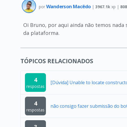
Wanderson Macêdo
por
|
3967.1k
xp |
808
Oi Bruno, por aqui ainda não temos nada s
da plataforma.
TÓPICOS RELACIONADOS
4
[Dúvida] Unable to locate construc
respostas
4
não consigo fazer submissão do bo
respostas
3