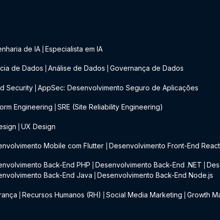
nharia de IA
Especialista em IA
|
cia de Dados
Análise de Dados
Governança de Dados
|
|
d Security
AppSec: Desenvolvimento Seguro de Aplicações
|
form Engineering
SRE (Site Reliability Engineering)
|
esign
UX Design
|
nvolvimento Mobile com Flutter
Desenvolvimento Front-End Reac
|
envolvimento Back-End PHP
Desenvolvimento Back-End .NET
Des
|
|
envolvimento Back-End Java
Desenvolvimento Back-End Node.js
|
rança
Recursos Humanos (RH)
Social Media Marketing
Growth Ma
|
|
|