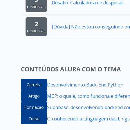
Desafio: Calculadora de despesas
respostas
2
[Dúvida] Não estou conseguindo en
respostas
CONTEÚDOS ALURA COM O TEMA
Desenvolvimento Back-End Python
Carreira
MCP: o que é, como funciona e difere
Artigo
Supabase: desenvolvendo backend com
Formação
C: conhecendo a Linguagem das Ling
Curso