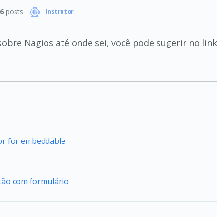
6
posts
Instrutor
obre Nagios até onde sei, você pode sugerir no lin
tor for embeddable
tão com formulário